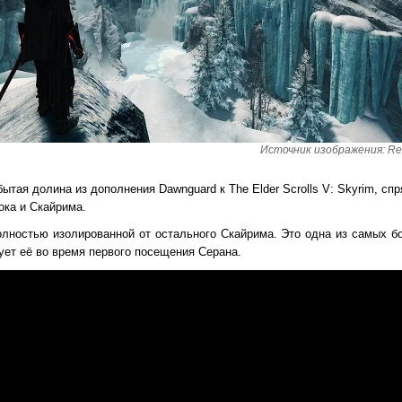
Источник изображения: Red
ытая долина из дополнения Dawnguard к The Elder Scrolls V: Skyrim, спр
ока и Скайрима.
олностью изолированной от остального Скайрима. Это одна из самых б
зует её во время первого посещения Серана.