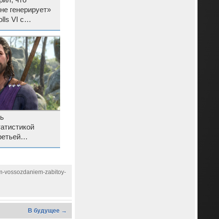
рил, что
 не генерирует»
ls VI с
сь
татистикой
ретьей
’s Gate 3
im-vossozdaniem-zabitoy-
В будущее →