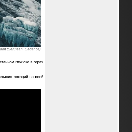
dit (Serulean_Cadence)
ятанном глубоко в горах
ольших локаций во всей