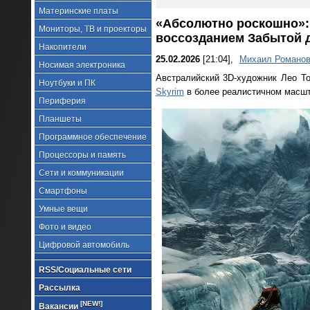
Материнские платы
«Абсолютно роскошно»: х
Мониторы, ТВ и проекторы
воссозданием Забытой д
Накопители
25.02.2026
[21:04],
Михаил Романо
Носимая электроника
Австралийский 3D-художник Лео Тор
Ноутбуки и ПК
Skyrim
в более реалистичном масшта
Периферия
Планшеты
Программное обеспечение
Процессоры и память
Сети и коммуникации
Смартфоны
Умные вещи
Фото и видео
Цифровой автомобиль
RSS/Социальные сети
Рассылка
[NEW!]
Вакансии