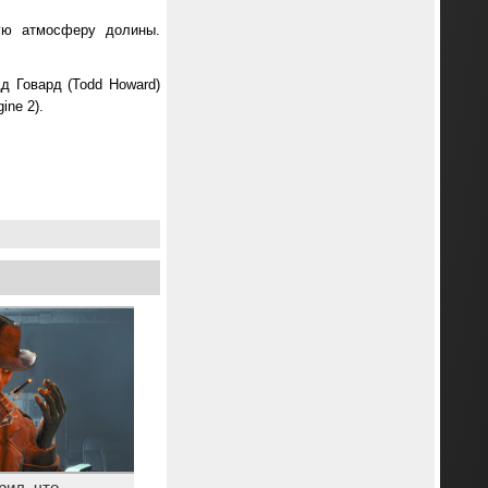
ную атмосферу долины.
дд Говард (Todd Howard)
ine 2).