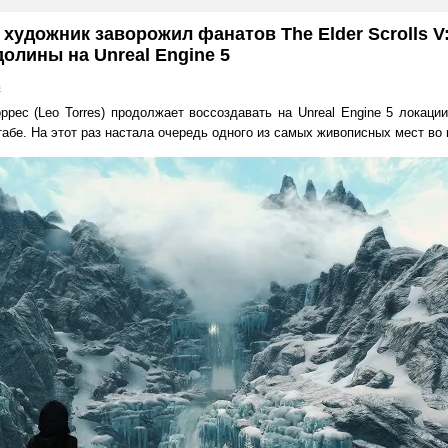
удожник заворожил фанатов The Elder Scrolls V:
олины на Unreal Engine 5
в
рес (Leo Torres) продолжает воссоздавать на Unreal Engine 5 локаци
бе. На этот раз настала очередь одного из самых живописных мест во в