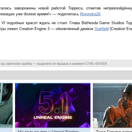
тались заворожены новой работой Торреса, отметив непревзойдён
окацию уже долгое время!»
— поделилась
Roronoka26
.
ls VI подобных красот ждать не стоит. Глава Bethesda Game Studios То
 игры лежит Creation Engine 3 — обновлённый движок
Starfield
(Creation Eng
 вы заметили ошибку — выделите ее мышью и нажмите CTRL+ENTER.