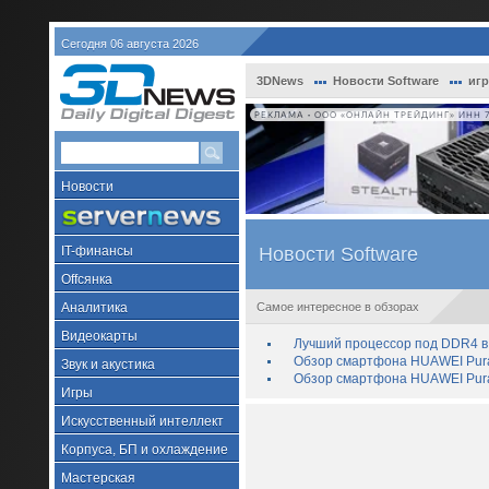
Сегодня 06 августа 2026
3DNews
Новости Software
иг
РЕКЛАМА • ООО «ОНЛАЙН ТРЕЙДИНГ» ИНН 7
Новости
IT-финансы
Новости Software
Offсянка
Аналитика
Самое интересное в обзорах
Видеокарты
Лучший процессор под DDR4 в 
Обзор смартфона HUAWEI Pura 
Звук и акустика
Обзор смартфона HUAWEI Pura
Игры
Искусственный интеллект
Корпуса, БП и охлаждение
Мастерская