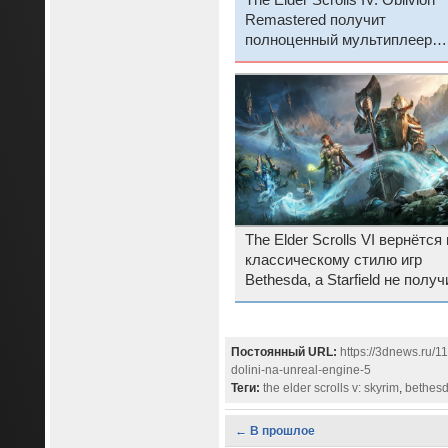
The Elder Scrolls IV: Oblivion
Remastered получит
полноценный мультиплеер
благодаря амбициозному мод
бывших разработчиков Five
для GTA V
The Elder Scrolls VI вернётся 
классическому стилю игр
Bethesda, а Starfield не получ
обновление 2.0
Постоянный URL:
https://3dnews.ru/1
dolini-na-unreal-engine-5
Теги:
the elder scrolls v: skyrim
,
bethesd
← В прошлое