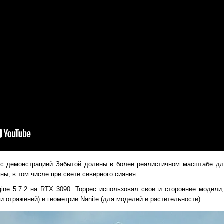
с демонстрацией Забытой долины в более реалистичном масштабе дл
ы, в том числе при свете северного сияния.
gine 5.7.2 на RTX 3090. Торрес использовал свои и сторонние модели
 отражений) и геометрии Nanite (для моделей и растительности).