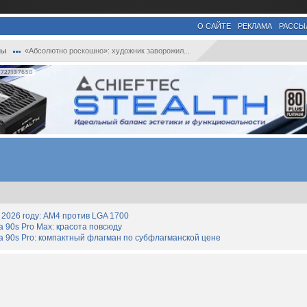
О САЙТЕ
РЕКЛАМА
РАССЫ
ры
«Абсолютно роскошно»: художник заворожил...
727137650
2026 году: AM4 против LGA 1700
90s Pro Max: красота повсюду
 90s Pro: компактный флагман по субфлагманской цене