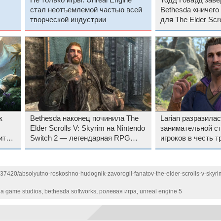
Не только игры: Unreal Engine
Тодд Говард заве
стал неотъемлемой частью всей
Bethesda «ничего
творческой индустрии
для The Elder Scrol
у от
помощью ИИ
M
к
Bethesda наконец починила The
Larian разразила
Elder Scrolls V: Skyrim на Nintendo
занимательной с
ит
Switch 2 — легендарная RPG
игроков в честь т
получила поддержку 60 кадров/с
годовщины Baldur
и не только
137420/absolyutno-roskoshno-hudognik-zavorogil-fanatov-the-elder-scrolls-v-skyr
a game studios
,
bethesda softworks
,
ролевая игра
,
unreal engine 5