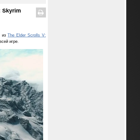
 Skyrim
и из
The Elder Scrolls V:
сей игре.