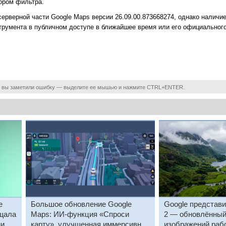
ором фильтра.
ерверной части Google Maps версии 26.09.00.873668274, однако наличие
струмента в публичном доступе в ближайшее время или его официальног
 вы заметили ошибку — выделите ее мышью и нажмите CTRL+ENTER.
е
Большое обновление Google
Google представ
ещала
Maps: ИИ-функция «Спроси
2 — обновлённый
ми
карту», улучшенная иммерсивная
изображений раб