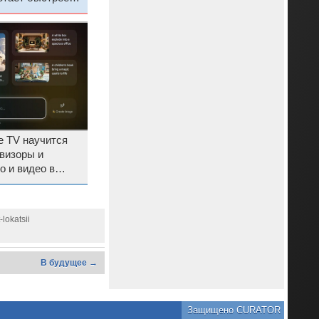
доступен
e TV научится
визоры и
о и видео в
o
lokatsii
В будущее →
Защищено CURATOR