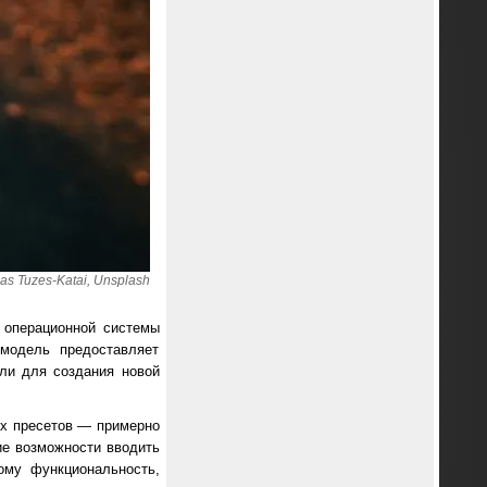
s Tuzes-Katai, Unsplash
я операционной системы
-модель предоставляет
ли для создания новой
ых пресетов — примерно
ие возможности вводить
ому функциональность,