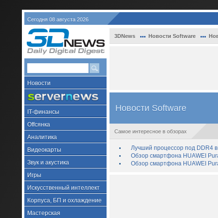
Сегодня 08 августа 2026
3DNews
Новости Software
Нов
Новости
Новости Software
IT-финансы
Offсянка
Самое интересное в обзорах
Аналитика
Лучший процессор под DDR4 в 
Видеокарты
Обзор смартфона HUAWEI Pura 
Звук и акустика
Обзор смартфона HUAWEI Pura
Игры
Искусственный интеллект
Корпуса, БП и охлаждение
Мастерская