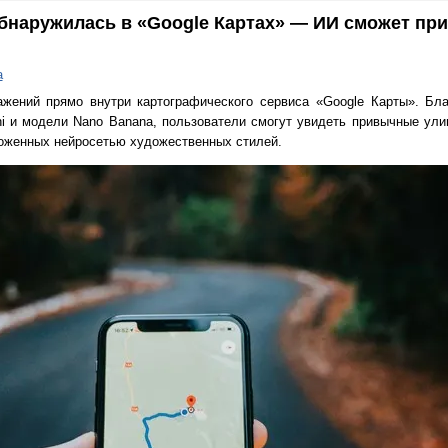
бнаружилась в «Google Картах» — ИИ сможет пр
а
ажений прямо внутри картографического сервиса «Google Карты». Бл
ni и модели Nano Banana, пользователи смогут увидеть привычные ул
оженных нейросетью художественных стилей.