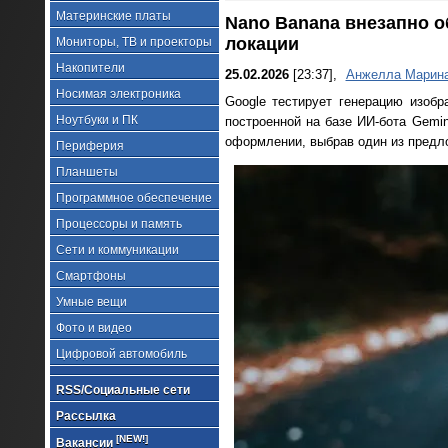
Материнские платы
Nano Banana внезапно о
локации
Мониторы, ТВ и проекторы
Накопители
25.02.2026
[23:37],
Анжелла Марин
Носимая электроника
Google тестирует генерацию изобр
Ноутбуки и ПК
построенной на базе ИИ-бота Gemi
оформлении, выбрав один из предл
Периферия
Планшеты
Программное обеспечение
Процессоры и память
Сети и коммуникации
Смартфоны
Умные вещи
Фото и видео
Цифровой автомобиль
RSS/Социальные сети
Рассылка
[NEW!]
Вакансии