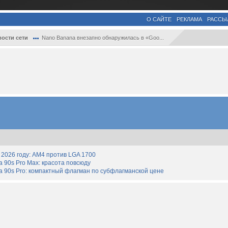
О САЙТЕ
РЕКЛАМА
РАССЫ
ости сети
Nano Banana внезапно обнаружилась в «Goo...
2026 году: AM4 против LGA 1700
90s Pro Max: красота повсюду
 90s Pro: компактный флагман по субфлагманской цене