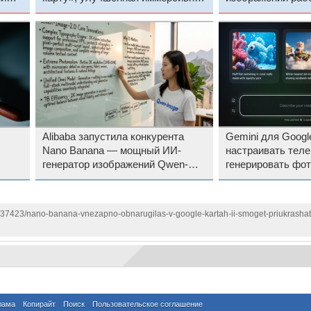
навигация и другие нововведения
качественнее, и 
бесплатно
Alibaba запустила конкурента
Gemini для Googl
Nano Banana — мощный ИИ-
настраивать теле
генератор изображений Qwen-
генерировать фот
Image-2.0
Nano Banana и Ve
137423/nano-banana-vnezapno-obnarugilas-v-google-kartah-ii-smoget-priukrashat-
лама
Копирайт
Поиск
Пользовательское соглашение