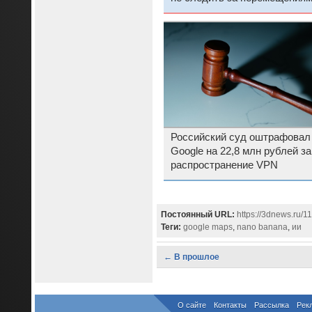
пользователей
Российский суд оштрафовал
Google на 22,8 млн рублей за
распространение VPN
Постоянный URL:
https://3dnews.ru/1
Теги:
google maps
,
nano banana
,
ии
← В прошлое
О сайте
Контакты
Рассылка
Рек