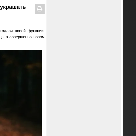
иукрашать
агодаря новой функции,
ицы в совершенно новом