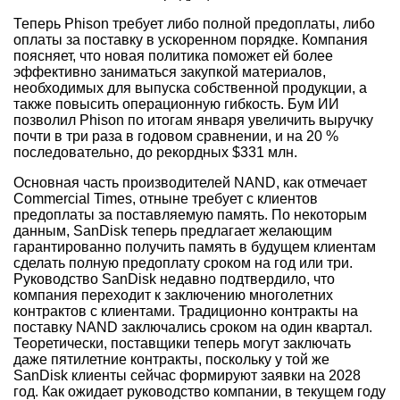
Теперь Phison требует либо полной предоплаты, либо
оплаты за поставку в ускоренном порядке. Компания
поясняет, что новая политика поможет ей более
эффективно заниматься закупкой материалов,
необходимых для выпуска собственной продукции, а
также повысить операционную гибкость. Бум ИИ
позволил Phison по итогам января увеличить выручку
почти в три раза в годовом сравнении, и на 20 %
последовательно, до рекордных $331 млн.
Основная часть производителей NAND, как отмечает
Commercial Times, отныне требует с клиентов
предоплаты за поставляемую память. По некоторым
данным, SanDisk теперь предлагает желающим
гарантированно получить память в будущем клиентам
сделать полную предоплату сроком на год или три.
Руководство SanDisk недавно подтвердило, что
компания переходит к заключению многолетних
контрактов с клиентами. Традиционно контракты на
поставку NAND заключались сроком на один квартал.
Теоретически, поставщики теперь могут заключать
даже пятилетние контракты, поскольку у той же
SanDisk клиенты сейчас формируют заявки на 2028
год. Как ожидает руководство компании, в текущем году