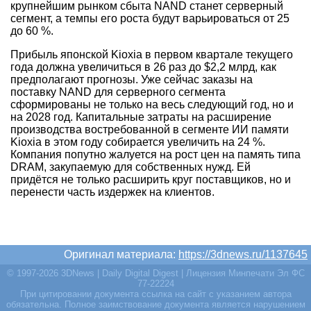
крупнейшим рынком сбыта NAND станет серверный
сегмент, а темпы его роста будут варьироваться от 25
до 60 %.
Прибыль японской Kioxia в первом квартале текущего
года должна увеличиться в 26 раз до $2,2 млрд, как
предполагают прогнозы. Уже сейчас заказы на
поставку NAND для серверного сегмента
сформированы не только на весь следующий год, но и
на 2028 год. Капитальные затраты на расширение
производства востребованной в сегменте ИИ памяти
Kioxia в этом году собирается увеличить на 24 %.
Компания попутно жалуется на рост цен на память типа
DRAM, закупаемую для собственных нужд. Ей
придётся не только расширить круг поставщиков, но и
перенести часть издержек на клиентов.
Оригинал материала:
https://3dnews.ru/1137645
© 1997-2026 3DNews | Daily Digital Digest | Лицензия Минпечати Эл ФС
77-22224
При цитировании документа ссылка на сайт с указанием автора
обязательна. Полное заимствование документа является нарушением