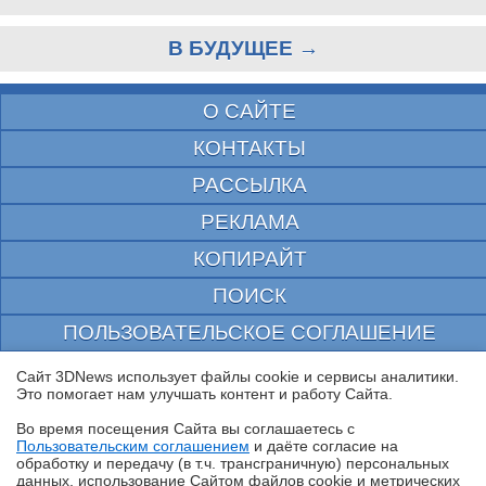
В БУДУЩЕЕ →
О САЙТЕ
КОНТАКТЫ
РАССЫЛКА
РЕКЛАМА
КОПИРАЙТ
ПОИСК
ПОЛЬЗОВАТЕЛЬСКОЕ СОГЛАШЕНИЕ
ЗАЩИЩЕНО CURATOR
Сайт 3DNews использует файлы cookie и сервисы аналитики.
Это помогает нам улучшать контент и работу Cайта.
© 1997—2026 Электронное периодическое издание "3ДНьюс" | Свидетельство о
регистрации СМИ Эл ФС 77-22224
Во время посещения Cайта вы соглашаетесь с
выдано Федеральной Службой по надзору за соблюдением законодательства в сфере
Пользовательским соглашением
и даёте согласие на
массовых коммуникаций и охране культурного наследия
✖
обработку и передачу (в т.ч. трансграничную) персональных
При цитировании документа ссылка на сайт с указанием автора обязательна. Полное
данных, использование Cайтом файлов cookie и метрических
заимствование документа является нарушением