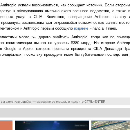
nthropic успели возобновиться, как сообщает источник. Если стороны
доступ к обслуживанию американского военного ведомства, а также 
твенных услуг в США. Возможно, возвращение Anthropic на эту 
 преминула воспользоваться открывшейся возможностью занять место
Пентагоном и Anthropic первым сообщило
издание
Financial Times.
властями могло бы дорого обойтись Anthropic, тогда как по привед
о капитализации вышла на уровень $380 млрд. На стороне Anthrop
ая Google и Apple, которые призвали президента США Дональда Тра
агонадёжных, поскольку прецедент имел бы губительные последствия 
 вы заметили ошибку — выделите ее мышью и нажмите CTRL+ENTER.