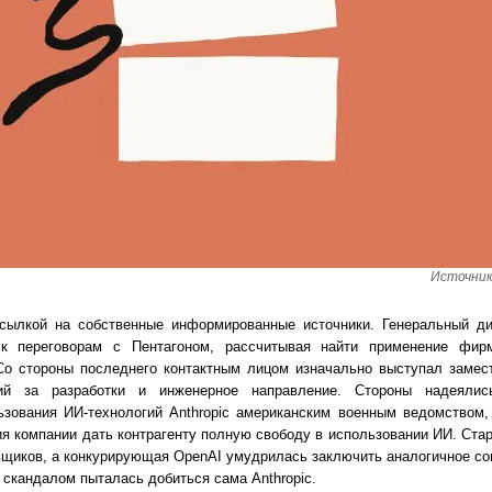
Источник 
ылкой на собственные информированные источники. Генеральный дир
 к переговорам с Пентагоном, рассчитывая найти применение фи
 Со стороны последнего контактным лицом изначально выступал замес
ий за разработки и инженерное направление. Стороны надеялись
зования ИИ-технологий Anthropic американским военным ведомством,
ия компании дать контрагенту полную свободу в использовании ИИ. Ста
вщиков, а конкурирующая OpenAI умудрилась заключить аналогичное со
 скандалом пыталась добиться сама Anthropic.