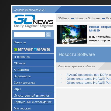
Сегодня 09 августа 2026
3DNews
Новости Software
Иск
Hisense откр
MiniLED
В ТЦ «Можайски
модели и проек
Новости
Новости Software
IT-финансы
Offсянка
Самое интересное в обзорах
Аналитика
Лучший процессор под DDR4 в 
Видеокарты
Обзор смартфона HUAWEI Pura 
Звук и акустика
Обзор смартфона HUAWEI Pura
Игры
Искусственный интеллект
Корпуса, БП и охлаждение
Мастерская