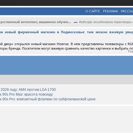
О САЙТЕ
РЕКЛАМА
РАССЫ
усственный интеллект, машинное обучен...
Anthropic возобновила переговоры с Пента.
ыла новый фирменный магазин в Подмосковье: там можно вживую увид
й двор» открылся новый магазин Hisense. В нём представлены телевизоры с RGB
торы бренда. Посетители могут вживую сравнить качество картинки и выбрать 
Ре
2026 году: AM4 против LGA 1700
90s Pro Max: красота повсюду
 90s Pro: компактный флагман по субфлагманской цене