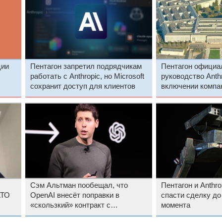
ции
Пентагон запретил подрядчикам
Пентагон официа
работать с Anthropic, но Microsoft
руководство Anthr
сохранит доступ для клиентов
включении компан
неблагонадёжных
Сэм Альтман пообещал, что
Пентагон и Anthr
АТО
OpenAI внесёт поправки в
спасти сделку до
«скользкий» контракт с
момента
Минобороны, чтобы защитить