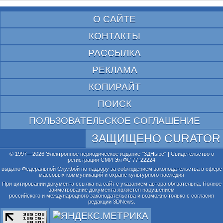
О САЙТЕ
КОНТАКТЫ
РАССЫЛКА
РЕКЛАМА
КОПИРАЙТ
ПОИСК
ПОЛЬЗОВАТЕЛЬСКОЕ СОГЛАШЕНИЕ
ЗАЩИЩЕНО CURATOR
© 1997—2026 Электронное периодическое издание "3ДНьюс" | Свидетельство о
регистрации СМИ Эл ФС 77-22224
выдано Федеральной Службой по надзору за соблюдением законодательства в сфере
массовых коммуникаций и охране культурного наследия
При цитировании документа ссылка на сайт с указанием автора обязательна. Полное
заимствование документа является нарушением
российского и международного законодательства и возможно только с согласия
редакции 3DNews.