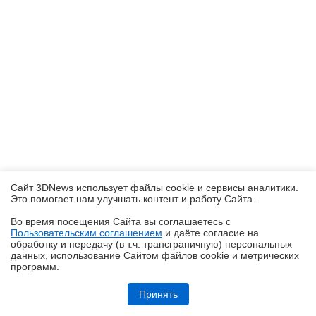
Сайт 3DNews использует файлы cookie и сервисы аналитики.
Это помогает нам улучшать контент и работу Cайта.
Во время посещения Cайта вы соглашаетесь с
Пользовательским соглашением
и даёте согласие на
✖
обработку и передачу (в т.ч. трансграничную) персональных
данных, использование Cайтом файлов cookie и метрических
программ.
Обзор игрового QD-OLED-монитора ASUS ROG Strix OLED
XG27AQDMES: самый доступный в линейке
Принять