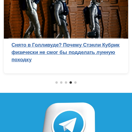
Снято в Голливуде? Почему Стэнли Кубрик
физически не смог бы подделать лунную
походку