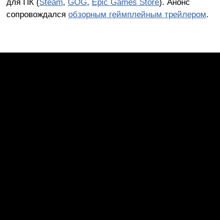
для ПК (
Steam
,
GOG
,
Epic Games Store
). Анонс
сопровождался
обзорным геймплейным трейлером
.