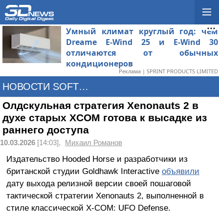
Умный климат круглый год: чем
Dreame E-Wind 25 и E-Wind 30
отличаются от обычных
кондиционеров
Реклама | SPRINT PRODUCTS LIMITED
НОВОСТИ SOFTWARE
Олдскульная стратегия Xenonauts 2 в
духе старых XCOM готова к высадке из
раннего доступа
10.03.2026
[14:03],
Михаил Романов
Издательство Hooded Horse и разработчики из
британской студии Goldhawk Interactive
объявили
дату выхода релизной версии своей пошаговой
тактической стратегии Xenonauts 2, выполненной в
стиле классической X-COM: UFO Defense.