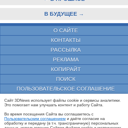
В БУДУЩЕЕ →
О САЙТЕ
КОНТАКТЫ
РАССЫЛКА
РЕКЛАМА
КОПИРАЙТ
ПОИСК
ПОЛЬЗОВАТЕЛЬСКОЕ СОГЛАШЕНИЕ
ЗАЩИЩЕНО CURATOR
Сайт 3DNews использует файлы cookie и сервисы аналитики.
Это помогает нам улучшать контент и работу Cайта.
© 1997—2026 Электронное периодическое издание "3ДНьюс" | Свидетельство о
регистрации СМИ Эл ФС 77-22224
Во время посещения Cайта вы соглашаетесь с
выдано Федеральной Службой по надзору за соблюдением законодательства в сфере
Пользовательским соглашением
и даёте согласие на
массовых коммуникаций и охране культурного наследия
✖
обработку и передачу (в т.ч. трансграничную) персональных
При цитировании документа ссылка на сайт с указанием автора обязательна. Полное
данных, использование Cайтом файлов cookie и метрических