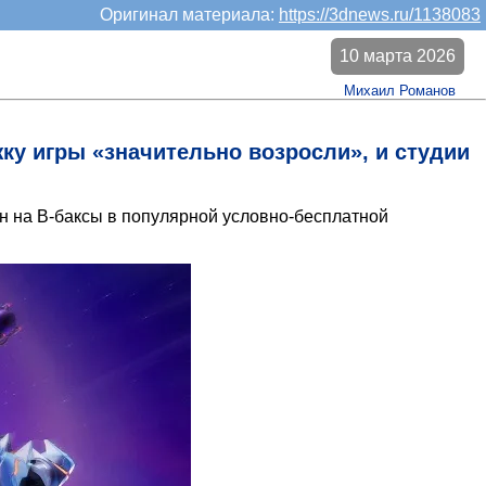
Оригинал материала:
https://3dnews.ru/1138083
10 марта 2026
Михаил Романов
жку игры «значительно возросли», и студии
 на В-баксы в популярной условно-бесплатной