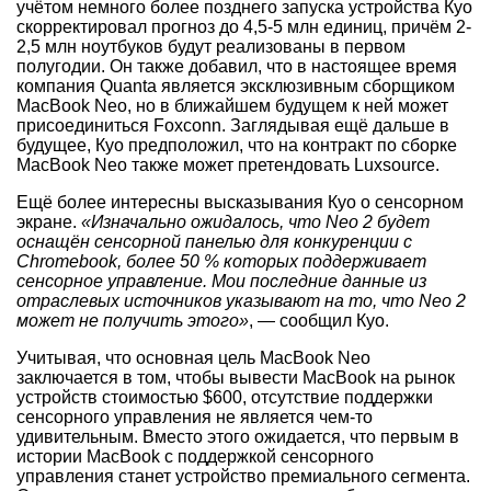
учётом немного более позднего запуска устройства Куо
скорректировал прогноз до 4,5-5 млн единиц, причём 2-
2,5 млн ноутбуков будут реализованы в первом
полугодии. Он также добавил, что в настоящее время
компания Quanta является эксклюзивным сборщиком
MacBook Neo, но в ближайшем будущем к ней может
присоединиться Foxconn. Заглядывая ещё дальше в
будущее, Куо предположил, что на контракт по сборке
MacBook Neo также может претендовать Luxsource.
Ещё более интересны высказывания Куо о сенсорном
экране.
«Изначально ожидалось, что Neo 2 будет
оснащён сенсорной панелью для конкуренции с
Chromebook, более 50 % которых поддерживает
сенсорное управление. Мои последние данные из
отраслевых источников указывают на то, что Neo 2
может не получить этого»
, — сообщил Куо.
Учитывая, что основная цель MacBook Neo
заключается в том, чтобы вывести MacBook на рынок
устройств стоимостью $600, отсутствие поддержки
сенсорного управления не является чем-то
удивительным. Вместо этого ожидается, что первым в
истории MacBook с поддержкой сенсорного
управления станет устройство премиального сегмента.