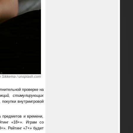
 Sikkema / unsplash.com
олнительной проверке на
нкций, стимулирующих
, покупки внутриигровой
а предметов и времени,
йтинг «18+». Играм со
+». Рейтинг «7+» будет