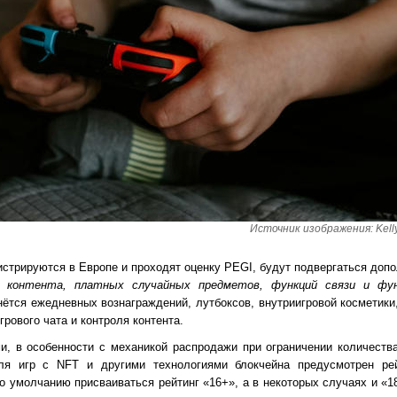
Источник изображения: Kelly
гистрируются в Европе и проходят оценку PEGI, будут подвергаться доп
го контента, платных случайных предметов, функций связи и фу
снётся ежедневных вознаграждений, лутбоксов, внутриигровой косметики
рового чата и контроля контента.
и, в особенности с механикой распродажи при ограничении количеств
для игр с NFT и другими технологиями блокчейна предусмотрен ре
о умолчанию присваиваться рейтинг «16+», а в некоторых случаях и «18