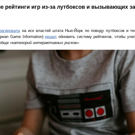
е рейтинги игр из-за лутбоксов и вызывающих з
еагировала
на иск властей штата Нью-Йорк по поводу лутбоксов и те
opean Game Information)
решил
обновить систему рейтингов, чтобы уче
ообще
«категорий интерактивных рисков»
.