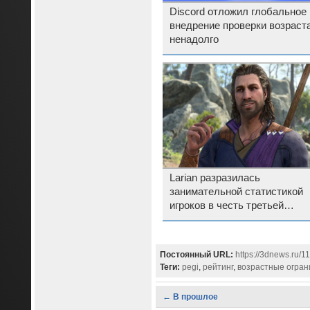
Discord отложил глобальное
внедрение проверки возраста
ненадолго
Larian разразилась
занимательной статистикой
игроков в честь третьей
годовщины Baldur’s Gate 3
Постоянный URL:
https://3dnews.ru/1
Теги:
pegi
,
рейтинг
,
возрастные огран
← В прошлое