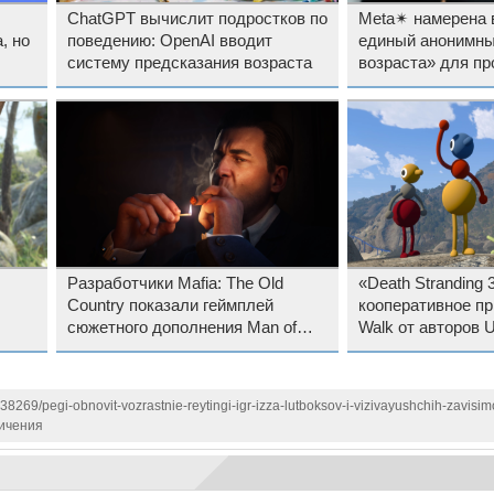
ChatGPT вычислит подростков по
Meta✴ намерена 
, но
поведению: OpenAI вводит
единый анонимны
систему предсказания возраста
возраста» для пр
пользователей In
WhatsApp и Face
Разработчики Mafia: The Old
«Death Stranding 3
Country показали геймплей
кооперативное пр
сюжетного дополнения Man of
Walk от авторов U
Honor, в котором появится звезда
Game очаровало 
первой «Мафии»
критиков
138269/pegi-obnovit-vozrastnie-reytingi-igr-izza-lutboksov-i-vizivayushchih-zavisi
ичения