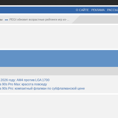
О САЙТЕ
РЕКЛАМА
РАССЫ
ры
PEGI обновит возрастные рейтинги игр из-...
2026 году: AM4 против LGA 1700
90s Pro Max: красота повсюду
 90s Pro: компактный флагман по субфлагманской цене