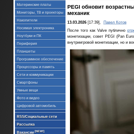
Материнские платы
PEGI обновит возрастны
механик
Мониторы, ТВ и проекторы
Накопители
13.03.2026
[17:39],
Павел Котов
Носимая электроника
После того как Valve публично
отр
Ноутбуки и ПК
монетизации, совет PEGI (Pan Eur
внутриигровой монетизации, но и в
Периферия
Планшеты
Программное обеспечение
Процессоры и память
Сети и коммуникации
Смартфоны
Умные вещи
Фото и видео
Цифровой автомобиль
RSS/Социальные сети
Рассылка
[NEW!]
Вакансии