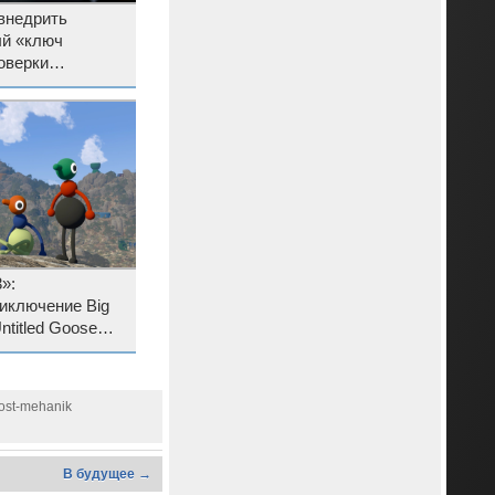
внедрить
й «ключ
оверки
stagram✴,
book✴
»:
иключение Big
ntitled Goose
игроков и
most-mehanik
В будущее →