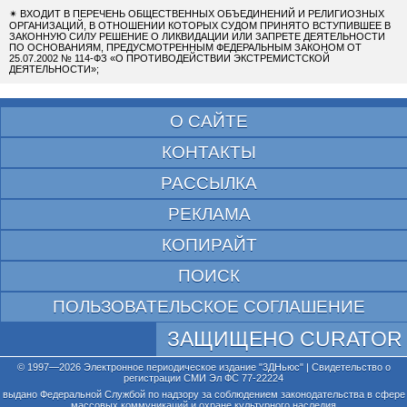
✴
ВХОДИТ В ПЕРЕЧЕНЬ ОБЩЕСТВЕННЫХ ОБЪЕДИНЕНИЙ И РЕЛИГИОЗНЫХ
ОРГАНИЗАЦИЙ, В ОТНОШЕНИИ КОТОРЫХ СУДОМ ПРИНЯТО ВСТУПИВШЕЕ В
ЗАКОННУЮ СИЛУ РЕШЕНИЕ О ЛИКВИДАЦИИ ИЛИ ЗАПРЕТЕ ДЕЯТЕЛЬНОСТИ
ПО ОСНОВАНИЯМ, ПРЕДУСМОТРЕННЫМ ФЕДЕРАЛЬНЫМ ЗАКОНОМ ОТ
25.07.2002 № 114-ФЗ «О ПРОТИВОДЕЙСТВИИ ЭКСТРЕМИСТСКОЙ
ДЕЯТЕЛЬНОСТИ»;
О САЙТЕ
КОНТАКТЫ
РАССЫЛКА
РЕКЛАМА
КОПИРАЙТ
ПОИСК
ПОЛЬЗОВАТЕЛЬСКОЕ СОГЛАШЕНИЕ
ЗАЩИЩЕНО CURATOR
© 1997—2026 Электронное периодическое издание "3ДНьюс" | Свидетельство о
регистрации СМИ Эл ФС 77-22224
выдано Федеральной Службой по надзору за соблюдением законодательства в сфере
массовых коммуникаций и охране культурного наследия