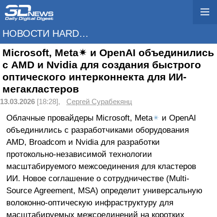
НОВОСТИ HARDWARE
Microsoft, Meta✴ и OpenAI объединились
с AMD и Nvidia для создания быстрого
оптического интерконнекта для ИИ-
мегакластеров
13.03.2026
[18:28],
Сергей Сурабекянц
Облачные провайдеры Microsoft, Meta
✴
и OpenAI
объединились с разработчиками оборудования
AMD, Broadcom и Nvidia для разработки
протокольно-независимой технологии
масштабируемого межсоединения для кластеров
ИИ. Новое соглашение о сотрудничестве (Multi-
Source Agreement, MSA) определит универсальную
волоконно-оптическую инфраструктуру для
масштабируемых межсоединений на коротких