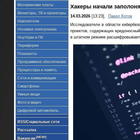
Материнские платы
Хакеры начали заполон
Мониторы, ТВ и проекторы
14.03.2026
[13:23],
Павел Котов
Накопители
Исследователи в области кибербез
Носимая электроника
проектов, содержащих вредоносный 
в штатном режиме расшифровывает
Ноутбуки и ПК
Периферия
Планшеты
Программное обеспечение
Процессоры и память
Сети и коммуникации
Смартфоны
Умные вещи
Фото и видео
Цифровой автомобиль
RSS/Социальные сети
Рассылка
[NEW!]
Вакансии