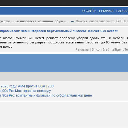
О САЙТЕ
РЕКЛАМА
РАССЫ
усственный интеллект, машинное обучен...
Хакеры начали заполонять GitHub проектам.
мпромиссов: чем интересен вертикальный пылесос Trouver G70 Detect
пылесос Trouver G70 Detect решает проблему уборки вдоль стен и мебели. 
вень загрязнения, регулирует мощность всасывания, работает до 90 минут без
от волос
Реклама | Silicon Era Intelligent T
2026 году: AM4 против LGA 1700
90s Pro Max: красота повсюду
 90s Pro: компактный флагман по субфлагманской цене