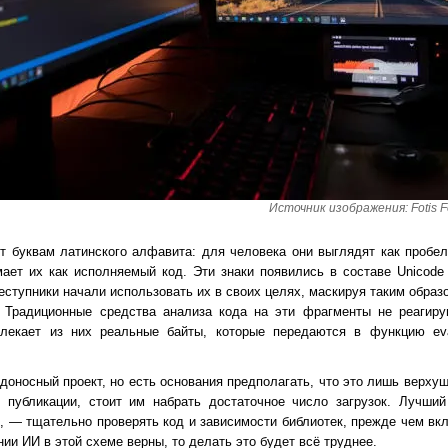
Источник изображения: Fotis Fo
 буквам латинского алфавита: для человека они выглядят как пробел
мает их как исполняемый код. Эти знаки появились в составе Unicode
реступники начали использовать их в своих целях, маскируя таким обра
 Традиционные средства анализа кода на эти фрагменты не реагиру
влекает из них реальные байты, которые передаются в функцию eval
оносный проект, но есть основания предполагать, что это лишь верхуш
 публикации, стоит им набрать достаточное число загрузок. Лучший
, — тщательно проверять код и зависимости библиотек, прежде чем вкл
ии ИИ в этой схеме верны, то делать это будет всё труднее.