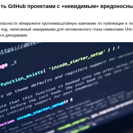
ять GitHub проектами с «невидимым» вредоносн
опасности обнаружили крупномасштабную кампанию по публикации в п
код, написанный невидимыми для человеческого глаза символами Unico
ся декодерами.