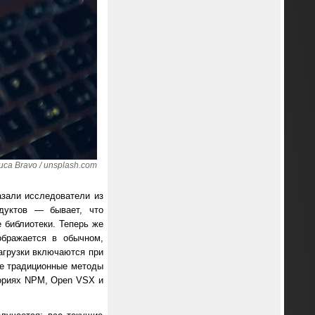
ca Bravo / unsplash.com
азали исследователи из
дуктов — бывает, что
 библиотеки. Теперь же
ображается в обычном,
агрузки включаются при
ие традиционные методы
ориях NPM, Open VSX и