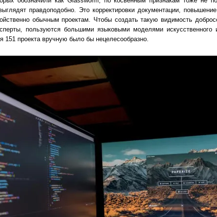
орых обозначили как Glassworm, по косвенным признакам тоже не по
выглядят правдоподобно. Это корректировки документации, повышение
ойственно обычным проектам. Чтобы создать такую видимость доброс
сперты, пользуются большими языковыми моделями искусственного и
я 151 проекта вручную было бы нецелесообразно.