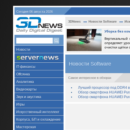
Сегодня 06 августа 2026
3DNews
Новости Software
Иск
Уборка без ко
Вертикальный 
определяет уро
очистки щётки 
Новости
Новости Software
IT-финансы
Offсянка
Самое интересное в обзорах
Аналитика
Лучший процессор под DDR4 в 
Видеокарты
Обзор смартфона HUAWEI Pura 
Звук и акустика
Обзор смартфона HUAWEI Pura
Игры
Искусственный интеллект
Корпуса, БП и охлаждение
Мастерская