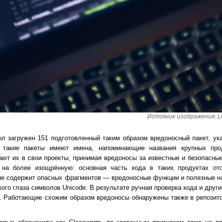
Источник изображения: Lu
ыл загружен 151 подготовленный таким образом вредоносный пакет, ук
 такие пакеты имеют имена, напоминающие названия крупных про
ют их в свои проекты, принимая вредоносы за известные и безопасные
 на более изощрённую: основная часть кода в таких продуктах от
 не содержит опасных фрагментов — вредоносные функции и полезные н
го глаза символов Unicode. В результате ручная проверка кода и друг
. Работающие схожим образом вредоносы обнаружены также в репозит