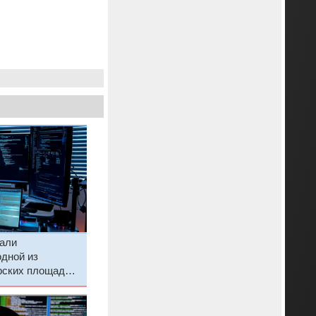
вали
дной из
рских площадок