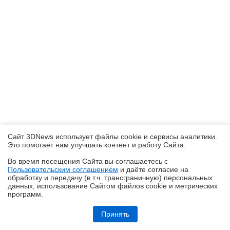
Сайт 3DNews использует файлы cookie и сервисы аналитики.
Это помогает нам улучшать контент и работу Cайта.
Во время посещения Cайта вы соглашаетесь с
Пользовательским соглашением
и даёте согласие на
✖
обработку и передачу (в т.ч. трансграничную) персональных
данных, использование Cайтом файлов cookie и метрических
программ.
Обзор планшета HUAWEI MatePad Pro Max: на все деньги
Принять