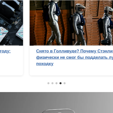
Снято в Голливуде? Почему Стэнли Кубрик
физически не смог бы подделать лунную
походку