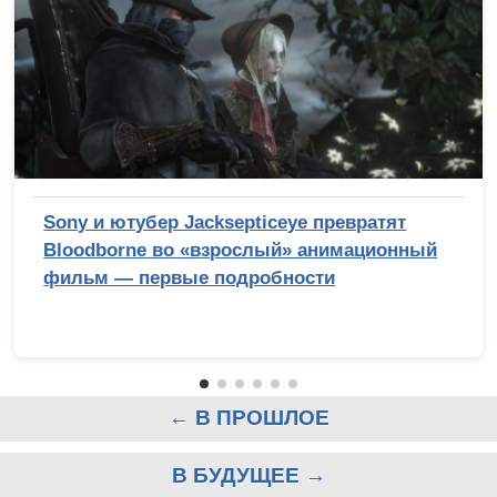
Sony и ютубер Jacksepticeye превратят
Bloodborne во «взрослый» анимационный
фильм — первые подробности
← В ПРОШЛОЕ
В БУДУЩЕЕ →