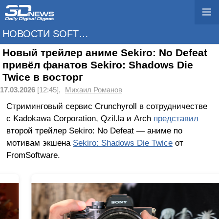
НОВОСТИ SOFTWARE
Новый трейлер аниме Sekiro: No Defeat
привёл фанатов Sekiro: Shadows Die
Twice в восторг
17.03.2026
[12:45],
Михаил Романов
Стриминговый сервис Crunchyroll в сотрудничестве
с Kadokawa Corporation, Qzil.la и Arch
представил
второй трейлер Sekiro: No Defeat — аниме по
мотивам экшена
Sekiro: Shadows Die Twice
от
FromSoftware.