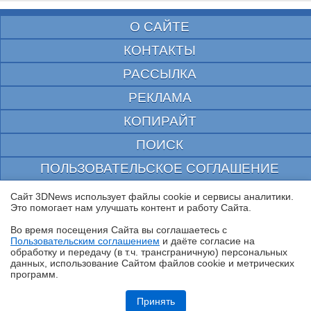
О САЙТЕ
КОНТАКТЫ
РАССЫЛКА
РЕКЛАМА
КОПИРАЙТ
ПОИСК
ПОЛЬЗОВАТЕЛЬСКОЕ СОГЛАШЕНИЕ
ЗАЩИЩЕНО CURATOR
Сайт 3DNews использует файлы cookie и сервисы аналитики.
Это помогает нам улучшать контент и работу Cайта.
© 1997—2026 Электронное периодическое издание "3ДНьюс" | Свидетельство о
регистрации СМИ Эл ФС 77-22224
Во время посещения Cайта вы соглашаетесь с
выдано Федеральной Службой по надзору за соблюдением законодательства в сфере
Пользовательским соглашением
и даёте согласие на
массовых коммуникаций и охране культурного наследия
✖
обработку и передачу (в т.ч. трансграничную) персональных
При цитировании документа ссылка на сайт с указанием автора обязательна. Полное
данных, использование Cайтом файлов cookie и метрических
заимствование документа является нарушением
российского и международного законодательства и возможно только с согласия
программ.
редакции 3DNews.
Обзор планшета HUAWEI MatePad Pro Max: на все деньги
Принять