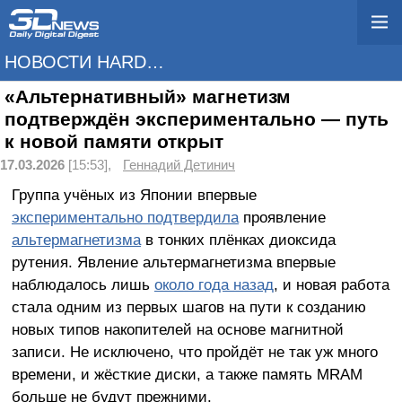
НОВОСТИ HARDWARE
«Альтернативный» магнетизм
подтверждён экспериментально — путь
к новой памяти открыт
17.03.2026
[15:53],
Геннадий Детинич
Группа учёных из Японии впервые
экспериментально подтвердила
проявление
альтермагнетизма
в тонких плёнках диоксида
рутения. Явление альтермагнетизма впервые
наблюдалось лишь
около года назад
, и новая работа
стала одним из первых шагов на пути к созданию
новых типов накопителей на основе магнитной
записи. Не исключено, что пройдёт не так уж много
времени, и жёсткие диски, а также память MRAM
больше не будут прежними.