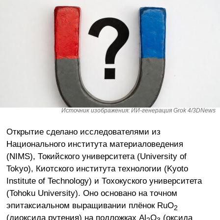
Источник изображения: ИИ-генерация Grok 4/3DNews
Открытие сделано исследователями из
Национального института материаловедения
(NIMS), Токийского университета (University of
Tokyo), Киотского института технологии (Kyoto
Institute of Technology) и Тохокуского университета
(Tohoku University). Оно основано на точном
эпитаксиальном выращивании плёнок RuO
2
(диоксида рутения) на подложках Al
O
(оксида