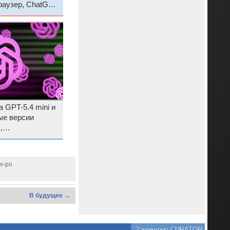
аузер, ChatGPT
 GPT-5.4 mini и
ые версии
,
е под задачи с
й
ov-po
В будущее →
Защищено CURATOR