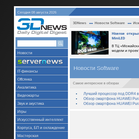
Сегодня 08 августа 2026
3DNews
Новости Software
Иск
Hisense откр
MiniLED
В ТЦ «Можайски
модели и проек
Новости
Новости Software
IT-финансы
Offсянка
Самое интересное в обзорах
Аналитика
Лучший процессор под DDR4 в 
Видеокарты
Обзор смартфона HUAWEI Pura 
Звук и акустика
Обзор смартфона HUAWEI Pura
Игры
Искусственный интеллект
Корпуса, БП и охлаждение
Мастерская