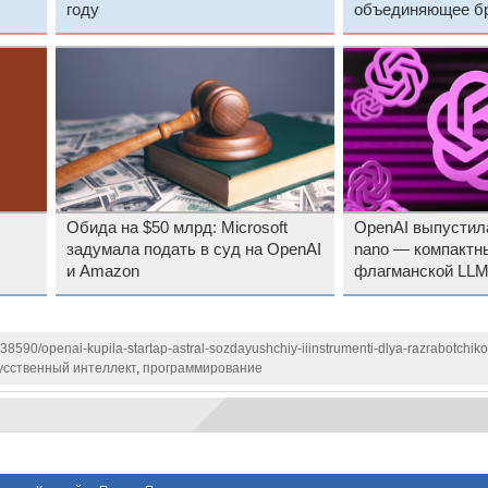
году
объединяющее бр
и Codex
Обида на $50 млрд: Microsoft
OpenAI выпустила
задумала подать в суд на OpenAI
nano — компактн
и Amazon
флагманской LLM
оптимизированны
высокой нагрузко
138590/openai-kupila-startap-astral-sozdayushchiy-iiinstrumenti-dlya-razrabotchik
усственный интеллект
,
программирование