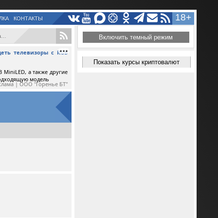
18+
ЛКА
КОНТАКТЫ
.
Включить темный режим
еть телевизоры с RGB
Показать курсы криптовалют
 MiniLED, а также другие
подходящую модель
клама | ООО "Горенье БТ"