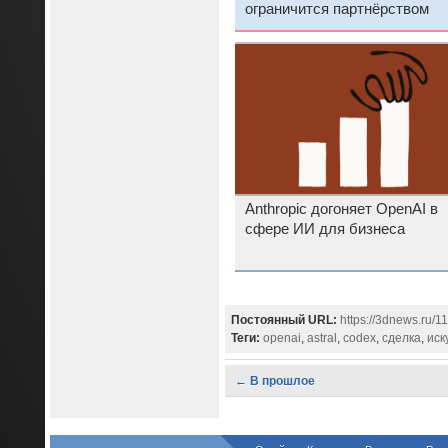
ограничится партнёрством
Anthropic догоняет OpenAI в
сфере ИИ для бизнеса
Постоянный URL:
https://3dnews.ru/1
Теги:
openai
,
astral
,
codex
,
сделка
,
иск
← В прошлое