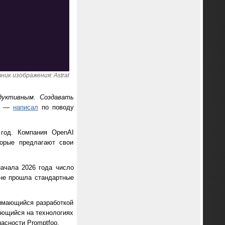
ник изображения: Astral
одуктивным. Создавать
, —
написал
по поводу
 год. Компания OpenAI
торые предлагают свои
ачала 2026 года число
 не прошла стандартные
нимающийся разработкой
рующийся на технологиях
асности Promptfoo.