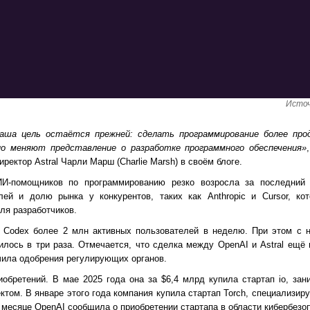
Источ
наша цель остаётся прежней: сделать программирование более пр
о меняют представление о разработке программного обеспечения»
ректор Astral Чарли Марш (Charlie Marsh) в своём блоге.
ИИ-помощников по программированию резко возросла за последний
лей и долю рынка у конкурентов, таких как Anthropic и Cursor, ко
ля разработчиков.
у Codex более 2 млн активных пользователей в неделю. При этом с н
илось в три раза. Отмечается, что сделка между OpenAI и Astral ещё
чила одобрения регулирующих органов.
обретений. В мае 2025 года она за $6,4 млрд купила стартап io, за
ктом. В январе этого года компания купила стартап Torch, специализи
 месяце OpenAI сообщила о приобретении стартапа в области кибербезоп