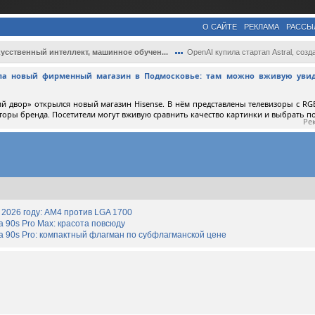
О САЙТЕ
РЕКЛАМА
РАССЫ
усственный интеллект, машинное обучен...
OpenAI купила стартап Astral, создающий ..
ыла новый фирменный магазин в Подмосковье: там можно вживую увид
й двор» открылся новый магазин Hisense. В нём представлены телевизоры с RGB
торы бренда. Посетители могут вживую сравнить качество картинки и выбрать 
Ре
2026 году: AM4 против LGA 1700
90s Pro Max: красота повсюду
 90s Pro: компактный флагман по субфлагманской цене