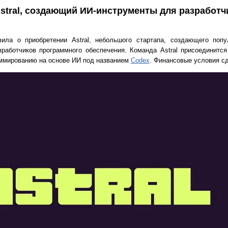
Astral, создающий ИИ-инструменты для разработ
ила о приобретении Astral, небольшого стартапа, создающего поп
работчиков программного обеспечения. Команда Astral присоединится
аммированию на основе ИИ под названием
Codex
. Финансовые условия с