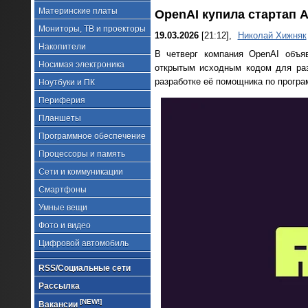
Материнские платы
OpenAI купила стартап 
Мониторы, ТВ и проекторы
19.03.2026
[21:12],
Николай Хижняк
Накопители
В четверг компания OpenAI объяв
Носимая электроника
открытым исходным кодом для раз
разработке её помощника по прогр
Ноутбуки и ПК
Периферия
Планшеты
Программное обеспечение
Процессоры и память
Сети и коммуникации
Смартфоны
Умные вещи
Фото и видео
Цифровой автомобиль
RSS/Социальные сети
Рассылка
[NEW!]
Вакансии