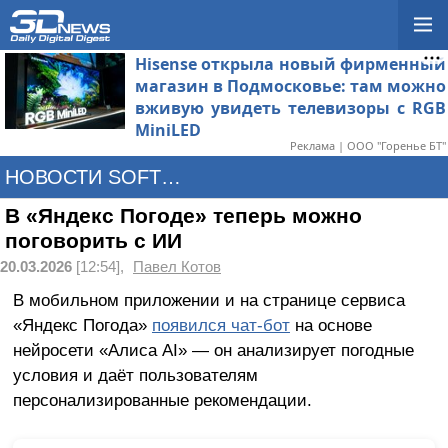
Hisense открыла новый фирменный
магазин в Подмосковье: там можно
вживую увидеть телевизоры с RGB
MiniLED
Реклама | ООО "Горенье БТ"
НОВОСТИ SOFTWARE
В «Яндекс Погоде» теперь можно
поговорить с ИИ
20.03.2026
[12:54],
Павел Котов
В мобильном приложении и на странице сервиса
«Яндекс Погода»
появился чат-бот
на основе
нейросети «Алиса AI» — он анализирует погодные
условия и даёт пользователям
персонализированные рекомендации.