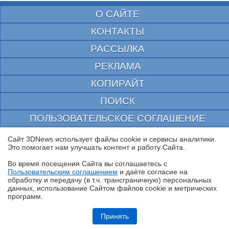
О САЙТЕ
КОНТАКТЫ
РАССЫЛКА
РЕКЛАМА
КОПИРАЙТ
ПОИСК
ПОЛЬЗОВАТЕЛЬСКОЕ СОГЛАШЕНИЕ
ЗАЩИЩЕНО CURATOR
Сайт 3DNews использует файлы cookie и сервисы аналитики.
Это помогает нам улучшать контент и работу Cайта.
© 1997—2026 Электронное периодическое издание "3ДНьюс" | Свидетельство о
регистрации СМИ Эл ФС 77-22224
Во время посещения Cайта вы соглашаетесь с
выдано Федеральной Службой по надзору за соблюдением законодательства в сфере
Пользовательским соглашением
и даёте согласие на
массовых коммуникаций и охране культурного наследия
✖
обработку и передачу (в т.ч. трансграничную) персональных
При цитировании документа ссылка на сайт с указанием автора обязательна. Полное
данных, использование Cайтом файлов cookie и метрических
заимствование документа является нарушением
российского и международного законодательства и возможно только с согласия
программ.
редакции 3DNews.
Обзор робота-газонокосилки Dreame Roboticmower A1 Pro 2000: когда
на дачу приезжаешь только отдыхать
Принять