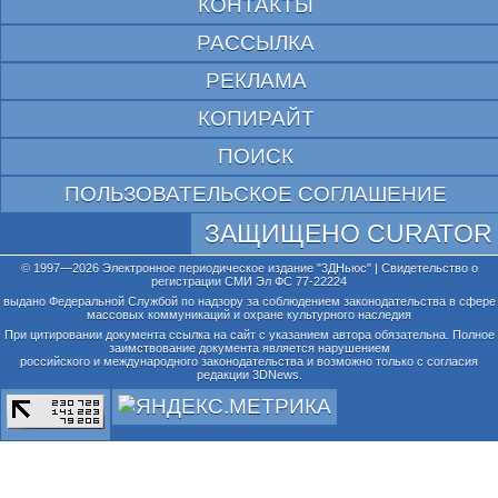
КОНТАКТЫ
РАССЫЛКА
РЕКЛАМА
КОПИРАЙТ
ПОИСК
ПОЛЬЗОВАТЕЛЬСКОЕ СОГЛАШЕНИЕ
ЗАЩИЩЕНО CURATOR
© 1997—2026 Электронное периодическое издание "3ДНьюс" | Свидетельство о
регистрации СМИ Эл ФС 77-22224
выдано Федеральной Службой по надзору за соблюдением законодательства в сфере
массовых коммуникаций и охране культурного наследия
При цитировании документа ссылка на сайт с указанием автора обязательна. Полное
заимствование документа является нарушением
российского и международного законодательства и возможно только с согласия
редакции 3DNews.