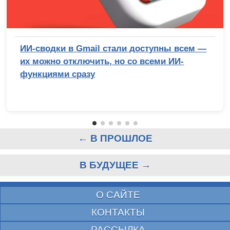
ИИ-сводки в Gmail стали доступны всем —
их можно отключить, но со всеми ИИ-
функциями сразу
← В ПРОШЛОЕ
В БУДУЩЕЕ →
О САЙТЕ
КОНТАКТЫ
РАССЫЛКА