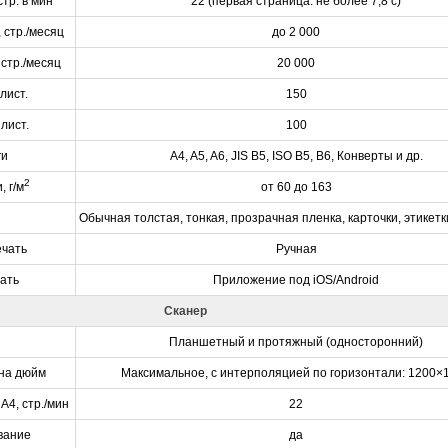
стр. в мин
22 (первая страница: не более 7,8 с)
 стр./месяц
до 2 000
стр./месяц
20 000
лист.
150
лист.
100
ги
A4, A5, A6, JIS B5, ISO B5, B6, Конверты и др.
2
, г/м
от 60 до 163
Обычная толстая, тонкая, прозрачная пленка, карточки, этикетк
ечать
Ручная
ать
Приложение под iOS/Android
Сканер
Планшетный и протяжный (односторонний)
 на дюйм
Максимальное, с интерполяцией по горизонтали: 1200×
А4, стр./мин
22
вание
да