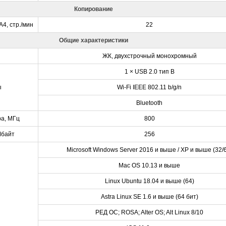
Копирование
4, стр./мин
22
Общие характеристики
ЖК, двухстрочный монохромный
1 × USB 2.0 тип B
ы
Wi-Fi IEEE 802.11 b/g/n
Bluetooth
ра, МГц
800
Мбайт
256
Microsoft Windows Server 2016 и выше / XP и выше (32/
Mac OS 10.13 и выше
Linux Ubuntu 18.04 и выше (64)
Astra Linux SE 1.6 и выше (64 бит)
РЕД ОС; ROSA; Alter OS; Alt Linux 8/10