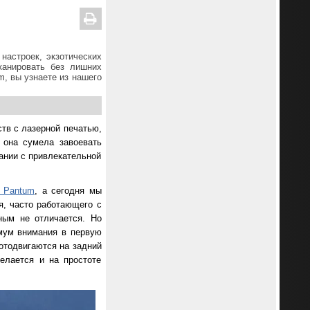
настроек, экзотических
канировать без лишних
m, вы узнаете из нашего
ств с лазерной печатью,
 она сумела завоевать
ании с привлекательной
в Pantum
, а сегодня мы
я, часто работающего с
ным не отличается. Но
мум внимания в первую
отодвигаются на задний
елается и на простоте