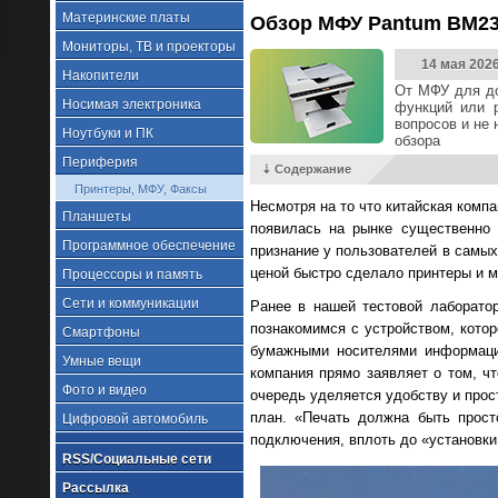
Материнские платы
Обзор МФУ Pantum BM23
Мониторы, ТВ и проекторы
14 мая 202
Накопители
От МФУ для до
Носимая электроника
функций или р
вопросов и не 
Ноутбуки и ПК
обзора
Периферия
⇣ Содержание
Принтеры, МФУ, Факсы
Несмотря на то что китайская комп
Планшеты
появилась на рынке существенно 
Программное обеспечение
признание у пользователей в самых
ценой быстро сделало принтеры и 
Процессоры и память
Сети и коммуникации
Ранее в нашей тестовой лаборат
познакомимся с устройством, кото
Смартфоны
бумажными носителями информаци
Умные вещи
компания прямо заявляет о том, 
Фото и видео
очередь уделяется удобству и прос
план. «Печать должна быть прост
Цифровой автомобиль
подключения, вплоть до «установки
RSS/Социальные сети
Рассылка