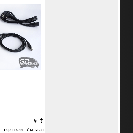
#
⇡
я переноски. Учитывая