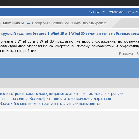
О САЙТЕ
РЕКЛАМА
РАССЫ
, МФУ, Факсы
Обзор МФУ Pantum BM2300AW: печать должна...
круглый год: чем Dreame E-Wind 25 и E-Wind 30 отличаются от обычных ко
Dreame E-Wind 25 и E-Wind 30 предлагают не просто охлаждение, но объемн
теллектуальное управление со смартфона, систему самоочистки и эффектив
 новинках подробнее
Реклама | 
озволит строить самоохлаждающиеся здания — и никакой электроники
ты не позволила Великобритании стать космической державой
SpaceX больше не хочет запускать спутники конкурентов