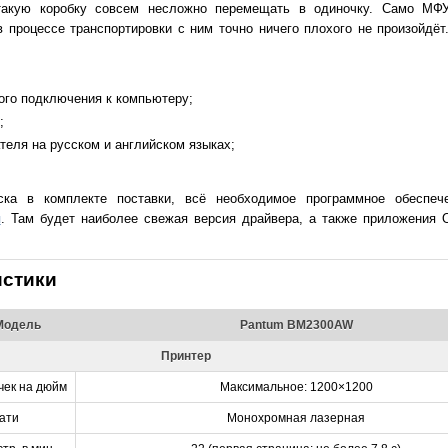
такую коробку совсем несложно перемещать в одиночку. Само МФУ
в процессе транспортировки с ним точно ничего плохого не произойдёт
ого подключения к компьютеру;
;
теля на русском и английском языках;
ска в комплекте поставки, всё необходимое программное обеспеч
я
. Там будет наиболее свежая версия драйвера, а также приложения 
истики
 Модель
Pantum BM2300AW
Принтер
чек на дюйм
Максимальное: 1200×1200
ати
Монохромная лазерная