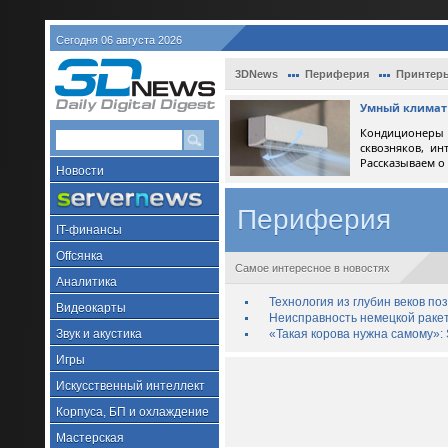
Сегодня 06 августа 2026
3DNews
Периферия
Принтеры
Умный климат 
Кондиционеры 
сквозняков, ин
Рассказываем о
Новости
Периферия
IT-финансы
Offсянка
Самое интересное в новостях
Аналитика
Технология из глубин веков п
Видеокарты
Неисправность немецкой раке
Звук и акустика
«Такая корова нужна самому»: 
Игры
Искусственный интеллект
Корпуса, БП и охлаждение
Мастерская