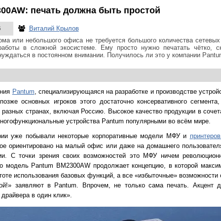
00AW: печать должна быть простой
Виталий Крылов
6
ма или небольшого офиса не требуется большого количества сетевых 
аботы в сложной экосистеме. Ему просто нужно печатать чётко, с
нуждаться в постоянном внимании. Получилось ли это у компании Pantu
ания
Pantum
, специализирующаяся на разработке и производстве устрой
позже основных игроков этого достаточно консервативного сегмента,
 разных странах, включая Россию. Высокое качество продукции в сочет
многофункциональные устройства Pantum популярными во всём мире.
ории уже побывали некоторые корпоративные модели МФУ и
принтеро
рое ориентировано на малый офис или даже на домашнего пользовател
и. С точки зрения своих возможностей это МФУ ничем революцион
что модель Pantum BM2300AW продолжает концепцию, в которой макси
тоте использования базовых функций, а все «избыточные» возможности 
ой!» заявляют в Pantum. Впрочем, не только сама печать. Акцент д
 драйвера в один клик».