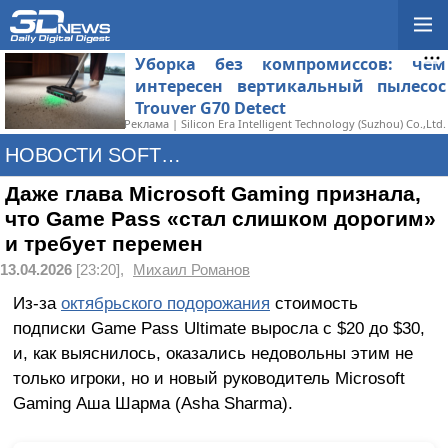
Уборка без компромиссов: чем
интересен вертикальный пылесос
Trouver G70 Detect
Реклама | Silicon Era Intelligent Technology (Suzhou) Co.,Ltd.
НОВОСТИ SOFTWARE
Даже глава Microsoft Gaming признала,
что Game Pass «стал слишком дорогим»
и требует перемен
13.04.2026
[23:20],
Михаил Романов
Из-за
октябрьского подорожания
стоимость
подписки Game Pass Ultimate выросла с $20 до $30,
и, как выяснилось, оказались недовольны этим не
только игроки, но и новый руководитель Microsoft
Gaming Аша Шарма (Asha Sharma).