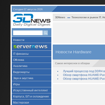
Сегодня 07 августа 2026
3DNews
Технологии и рынок IT. Н
Новости
Новости Hardware
IT-финансы
Offсянка
Самое интересное в обзорах
Аналитика
Лучший процессор под DDR4 в 
Видеокарты
Обзор смартфона HUAWEI Pura 
Звук и акустика
Обзор смартфона HUAWEI Pura
Игры
Искусственный интеллект
Корпуса, БП и охлаждение
Мастерская