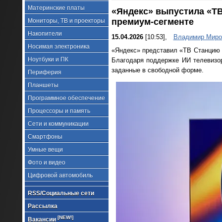
Материнские платы
«Яндекс» выпустила «Т
премиум-сегменте
Мониторы, ТВ и проекторы
Накопители
15.04.2026
[10:53],
Владимир Миро
Носимая электроника
«Яндекс» представил «ТВ Станцию
Ноутбуки и ПК
Благодаря поддержке ИИ телевизор
заданные в свободной форме.
Периферия
Планшеты
Программное обеспечение
Процессоры и память
Сети и коммуникации
Смартфоны
Умные вещи
Фото и видео
Цифровой автомобиль
RSS/Социальные сети
Рассылка
[NEW!]
Вакансии