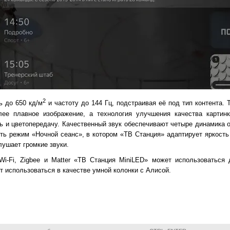
2
ь до 650 кд/м
и частоту до 144 Гц, подстраивая её под тип контента. Т
 плавное изображение, а технология улучшения качества картинки
ть и цветопередачу. Качественный звук обеспечивают четыре динамика
сть режим «Ночной сеанс», в котором «ТВ Станция» адаптирует яркость
лушает громкие звуки.
Wi-Fi, Zigbee и Matter «ТВ Станция MiniLED» может использоваться
т использоваться в качестве умной колонки с Алисой.