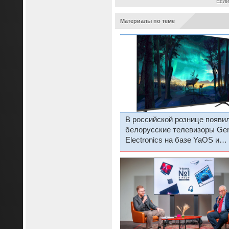
Если
Материалы по теме
В российской рознице появи
белорусские телевизоры Gen
Electronics на базе YaOS и
«Салют ТВ», а также без них