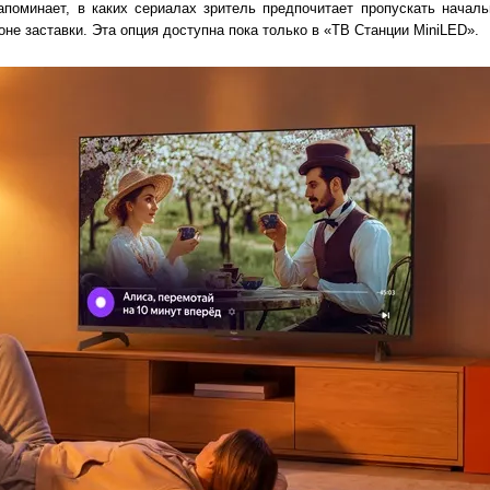
апоминает, в каких сериалах зритель предпочитает пропускать началь
не заставки. Эта опция доступна пока только в «ТВ Станции MiniLED».