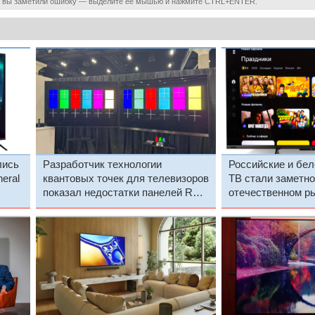
 вы заметили ошибку — выделите ее мышью и нажмите CTRL+ENTER.
лись
Разработчик технологии
Российские и бел
eral
квантовых точек для телевизоров
ТВ стали заметно
показал недостатки панелей RGB
отечественном р
LED
лидируют китайс