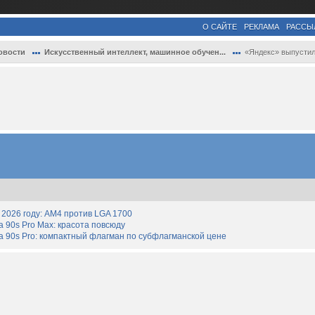
О САЙТЕ
РЕКЛАМА
РАССЫ
овости
Искусственный интеллект, машинное обучен...
«Яндекс» выпустила «ТВ Станцию miniLED» 
2026 году: AM4 против LGA 1700
90s Pro Max: красота повсюду
 90s Pro: компактный флагман по субфлагманской цене