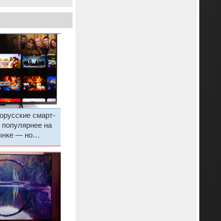
орусские смарт-
 популярнее на
ынке — но
кие бренды