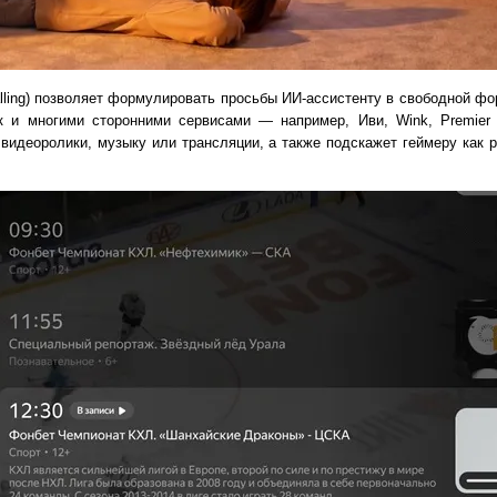
alling) позволяет формулировать просьбы ИИ-ассистенту в свободной ф
к и многими сторонними сервисами — например, Иви, Wink, Premie
видеоролики, музыку или трансляции, а также подскажет геймеру как 