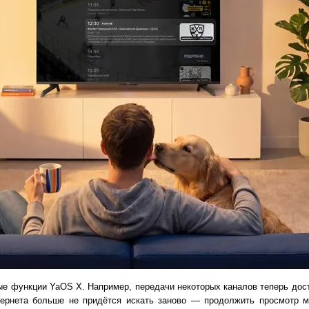
е функции YaOS X. Например, передачи некоторых каналов теперь дост
тернета больше не придётся искать заново — продолжить просмотр м