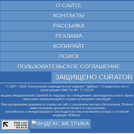
О САЙТЕ
КОНТАКТЫ
РАССЫЛКА
РЕКЛАМА
КОПИРАЙТ
ПОИСК
ПОЛЬЗОВАТЕЛЬСКОЕ СОГЛАШЕНИЕ
ЗАЩИЩЕНО CURATOR
© 1997—2026 Электронное периодическое издание "3ДНьюс" | Свидетельство о
регистрации СМИ Эл ФС 77-22224
выдано Федеральной Службой по надзору за соблюдением законодательства в сфере
массовых коммуникаций и охране культурного наследия
При цитировании документа ссылка на сайт с указанием автора обязательна. Полное
заимствование документа является нарушением
российского и международного законодательства и возможно только с согласия
редакции 3DNews.