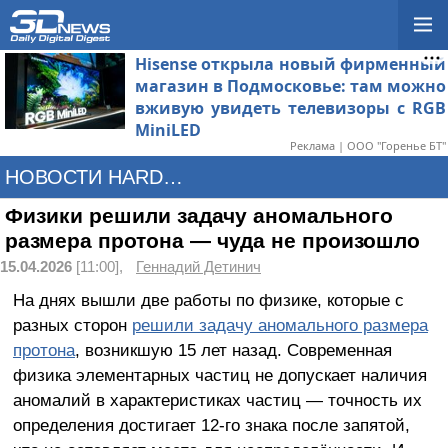
Hisense открыла новый фирменный
магазин в Подмосковье: там можно
вживую увидеть телевизоры с RGB
MiniLED
Реклама | ООО "Горенье БТ"
НОВОСТИ HARDWARE
Физики решили задачу аномального
размера протона — чуда не произошло
15.04.2026
[11:00],
Геннадий Детинич
На днях вышли две работы по физике, которые с
разных сторон
решили задачу аномального размера
протона
, возникшую 15 лет назад. Современная
физика элементарных частиц не допускает наличия
аномалий в характеристиках частиц — точность их
определения достигает 12-го знака после запятой,