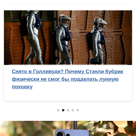
Снято в Голливуде? Почему Стэнли Кубрик
физически не смог бы подделать лунную
походку