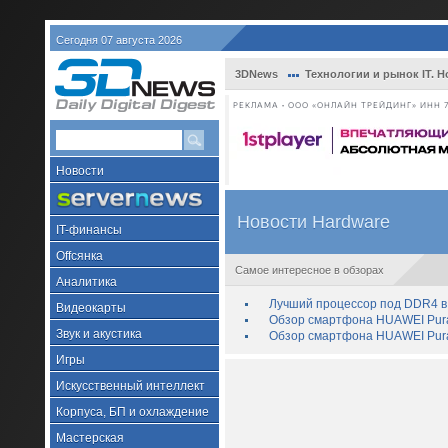
Сегодня 07 августа 2026
3DNews
Технологии и рынок IT. Н
РЕКЛАМА • ООО «ОНЛАЙН ТРЕЙДИНГ» ИНН 7
Новости
Новости Hardware
IT-финансы
Offсянка
Самое интересное в обзорах
Аналитика
Лучший процессор под DDR4 в 
Видеокарты
Обзор смартфона HUAWEI Pura 
Звук и акустика
Обзор смартфона HUAWEI Pura
Игры
Искусственный интеллект
Корпуса, БП и охлаждение
Мастерская