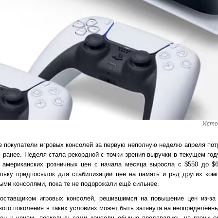
Исто
е покупатели игровых консолей за первую неполную неделю апреля пот
м ранее. Неделя стала рекордной с точки зрения выручки в текущем го
х американских розничных цен с начала месяца выросла с $550 до $65
льку предпосылок для стабилизации цен на память и ряд других ком
ыми консолями, пока те не подорожали ещё сильнее.
оставщиком игровых консолей, решившимся на повышение цен из-за
ового поколения в таких условиях может быть затянута на неопределённ
лен к ценам, поскольку сами консоли обычно продавались на грани о