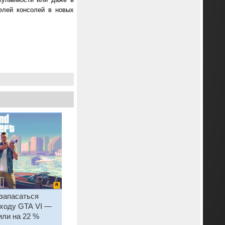
елей консолей в новых
запасаться
ыходу GTA VI —
или на 22 %