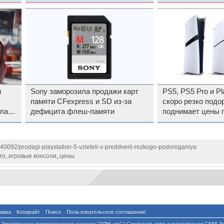
Pi Pico
и
Sony заморозила продажи карт
PS5, PS5 Pro и Pla
памяти CFexpress и SD из-за
скоро резко под
ала
дефицита флеш-памяти
поднимает цены 
140092/prodagi-playstation-5-vzleteli-v-preddverii-rezkogo-podoroganiya
ro
,
игровые консоли
,
цены
лама
Копирайт
Поиск
Пользовательское соглашение