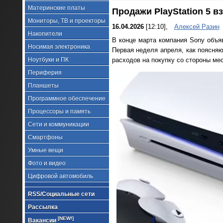
Материнские платы
Продажи PlayStation 5 
Мониторы, ТВ и проекторы
16.04.2026
[12:10],
Алексей Разин
Накопители
В конце марта компания Sony объя
Носимая электроника
Первая неделя апреля, как поясняю
Ноутбуки и ПК
расходов на покупку со стороны ме
Периферия
Планшеты
Программное обеспечение
Процессоры и память
Сети и коммуникации
Смартфоны
Умные вещи
Фото и видео
Цифровой автомобиль
RSS/Социальные сети
Рассылка
[NEW!]
Вакансии