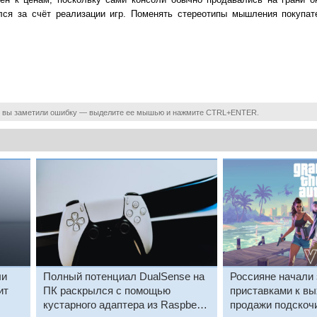
ался за счёт реализации игр. Поменять стереотипы мышления покупат
 вы заметили ошибку — выделите ее мышью и нажмите CTRL+ENTER.
ли
Полный потенциал DualSense на
Россияне начали 
ит
ПК раскрылся с помощью
приставками к в
кустарного адаптера из Raspberry
продажи подскоч