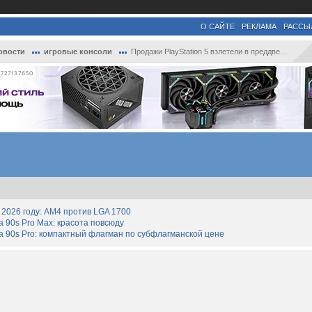
О САЙТЕ
РЕКЛАМА
РАССЫ
овости
игровые консоли
Продажи PlayStation 5 взлетели в преддве...
727137650
2026 году: AM4 против LGA 1700
90s Pro Max: красота повсюду
 90s Pro: компактный флагман по субфлагманской цене