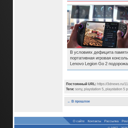
В условиях дефицита памят
портативная игровая консоль
Lenovo Legion Go 2 подорож
до полутора раз
Постоянный URL:
https://3dnews.ru/1
Теги:
sony
,
playstation 5
,
playstation 5 p
← В прошлое
О сайте
Контакты
Рассылка
Рек