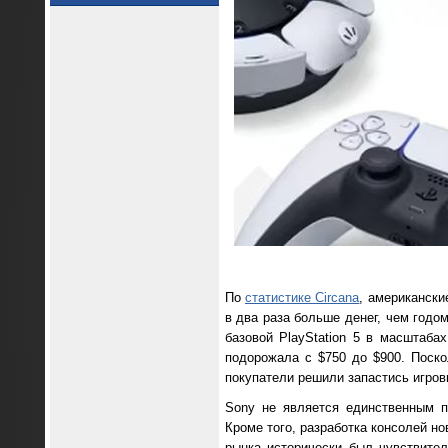
По
статистике Circana
, американски
в два раза больше денег, чем годо
базовой PlayStation 5 в масштаба
подорожала с $750 до $900. Поско
покупатели решили запастись игров
Sony не является единственным п
Кроме того, разработка консолей н
рынка исторически был чувствите