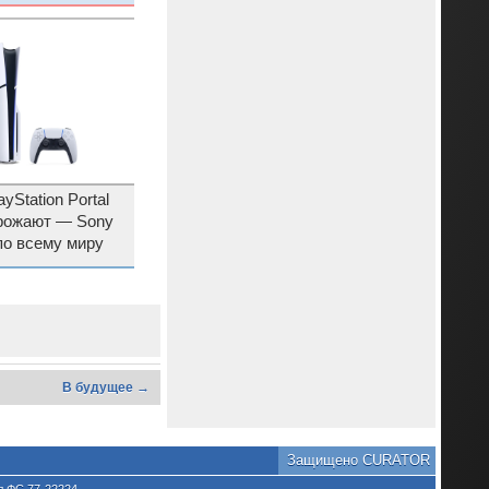
yStation Portal
орожают — Sony
по всему миру
В будущее →
Защищено CURATOR