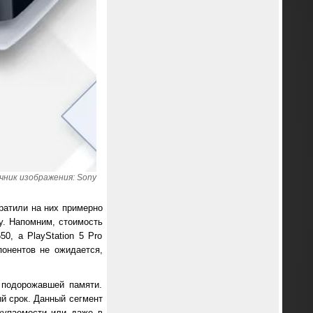
чник изображения: Sony
ратили на них примерно
ду. Напомним, стоимость
0, а PlayStation 5 Pro
понентов не ожидается,
 подорожавшей памяти.
ый срок. Данный сегмент
купаемости или даже в