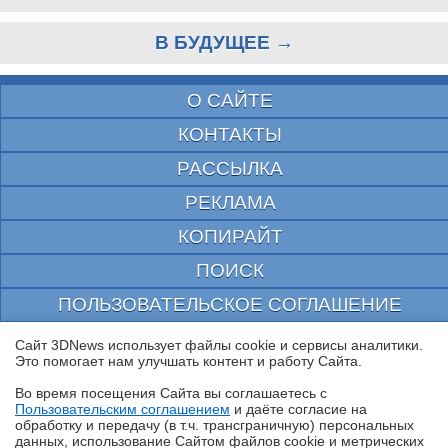
В БУДУЩЕЕ →
О САЙТЕ
КОНТАКТЫ
РАССЫЛКА
РЕКЛАМА
КОПИРАЙТ
ПОИСК
ПОЛЬЗОВАТЕЛЬСКОЕ СОГЛАШЕНИЕ
ЗАЩИЩЕНО CURATOR
Сайт 3DNews использует файлы cookie и сервисы аналитики.
Это помогает нам улучшать контент и работу Cайта.
© 1997—2026 Электронное периодическое издание "3ДНьюс" | Свидетельство о
регистрации СМИ Эл ФС 77-22224
Во время посещения Cайта вы соглашаетесь с
выдано Федеральной Службой по надзору за соблюдением законодательства в сфере
Пользовательским соглашением
и даёте согласие на
массовых коммуникаций и охране культурного наследия
✖
обработку и передачу (в т.ч. трансграничную) персональных
При цитировании документа ссылка на сайт с указанием автора обязательна. Полное
данных, использование Cайтом файлов cookie и метрических
заимствование документа является нарушением