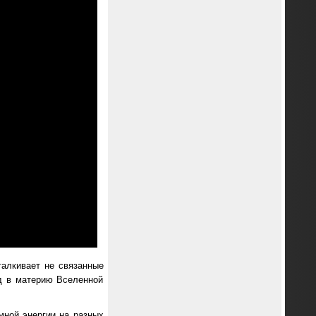
талкивает не связанные
ад в материю Вселенной
мной энергии на разных