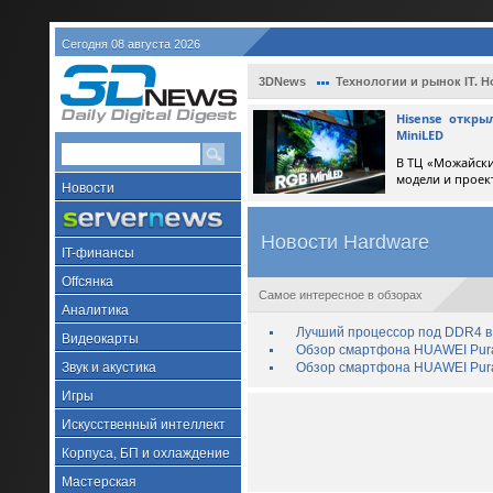
Сегодня 08 августа 2026
3DNews
Технологии и рынок IT. Н
Hisense откр
MiniLED
В ТЦ «Можайски
модели и проек
Новости
Новости Hardware
IT-финансы
Offсянка
Самое интересное в обзорах
Аналитика
Лучший процессор под DDR4 в 
Видеокарты
Обзор смартфона HUAWEI Pura 
Звук и акустика
Обзор смартфона HUAWEI Pura
Игры
Искусственный интеллект
Корпуса, БП и охлаждение
Мастерская