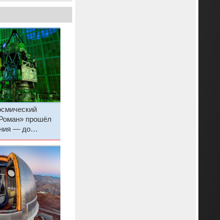
осмический
Роман» прошёл
ния — до
пяти месяцев