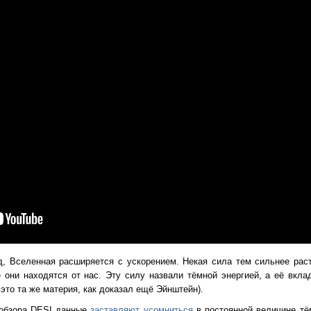
д, Вселенная расширяется с ускорением. Некая сила тем сильнее рас
е они находятся от нас. Эту силу назвали тёмной энергией, а её вкл
это та же материя, как доказал ещё Эйнштейн).
 обзора DESI данные
заставляют усомниться
в постоянной величине тё