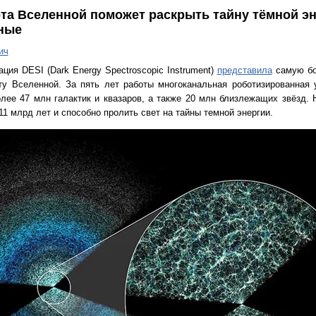
та Вселенной поможет раскрыть тайну тёмной э
нные
ич
ия DESI (Dark Energy Spectroscopic Instrument)
представила
самую бо
у Вселенной. За пять лет работы многоканальная роботизированная 
олее 47 млн галактик и квазаров, а также 20 млн близлежащих звёзд.
1 млрд лет и способно пролить свет на тайны темной энергии.