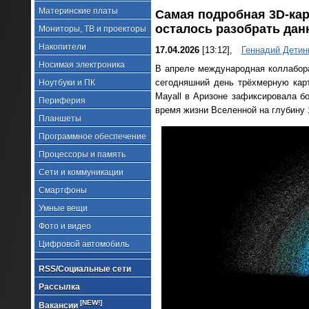
Материнские платы
Самая подробная 3D-кар
осталось разобрать да
Мониторы, ТВ и проекторы
Накопители
17.04.2026
[13:12],
Геннадий Детин
Носимая электроника
В апреле международная коллаборац
сегодняшний день трёхмерную карт
Ноутбуки и ПК
Mayall в Аризоне зафиксировала б
Периферия
время жизни Вселенной на глубину 1
Планшеты
Программное обеспечение
Процессоры и память
Сети и коммуникации
Смартфоны
Умные вещи
Фото и видео
Цифровой автомобиль
RSS/Социальные сети
Рассылка
[NEW!]
Вакансии