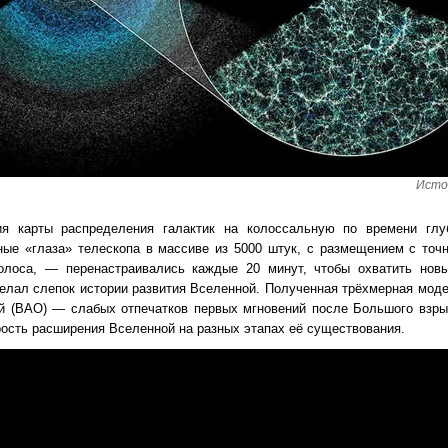
Исто
ия карты распределения галактик на колоссальную по времени гл
ные «глаза» телескопа в массиве из 5000 штук, с размещением с точ
лоса, — перенастраивались каждые 20 минут, чтобы охватить новы
делал слепок истории развития Вселенной. Полученная трёхмерная мод
й (BAO) — слабых отпечатков первых мгновений после Большого взры
ость расширения Вселенной на разных этапах её существования.