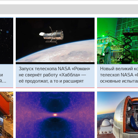
Запуск телескопа NASA «Роман»
Новый великий к
ки
не свернёт работу «Хаббла» —
телескоп NASA «
й
её продолжат, а то и расширят
основные испыта
запуска меньше 