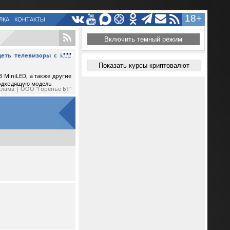
18+
ЛКА
КОНТАКТЫ
Включить темный режим
еть телевизоры с RGB
Показать курсы криптовалют
 MiniLED, а также другие
подходящую модель
клама | ООО "Горенье БТ"