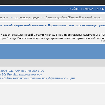
О САЙТЕ
РЕКЛАМА
РАССЫ
овости
окружающая среда
Самая подробная 3D-карта Вселенной помож...
ыла новый фирменный магазин в Подмосковье: там можно вживую увид
й двор» открылся новый магазин Hisense. В нём представлены телевизоры с RGB
торы бренда. Посетители могут вживую сравнить качество картинки и выбрать 
Ре
2026 году: AM4 против LGA 1700
90s Pro Max: красота повсюду
 90s Pro: компактный флагман по субфлагманской цене