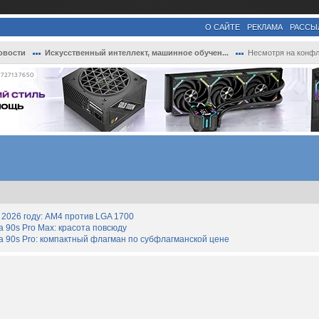
О САЙТЕ
РЕКЛАМА
РАССЫ
овости
Искусственный интеллект, машинное обучен...
Несмотря на конфликт, Белый дом ведёт пе
727137650
2026 году: AM4 против LGA 1700
90s Pro Max: красота повсюду
 90s Pro: компактный флагман по субфлагманской цене