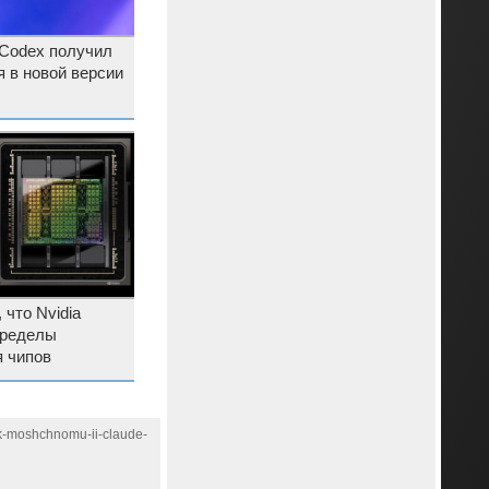
 Codex получил
 в новой версии
 что Nvidia
пределы
 чипов
-k-moshchnomu-ii-claude-