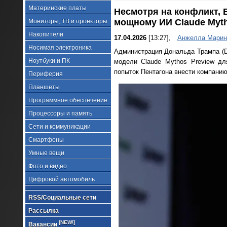
Материнские платы
Несмотря на конфликт, Б
мощному ИИ Claude Myt
Мониторы, ТВ и проекторы
Накопители
17.04.2026
[13:27],
Анжелла Марин
Носимая электроника
Администрация Дональда Трампа (Do
Ноутбуки и ПК
модели Claude Mythos Preview д
попыток Пентагона внести компанию
Периферия
Планшеты
Программное обеспечение
Процессоры и память
Сети и коммуникации
Смартфоны
Умные вещи
Фото и видео
Цифровой автомобиль
RSS/Социальные сети
Рассылка
[NEW!]
Вакансии