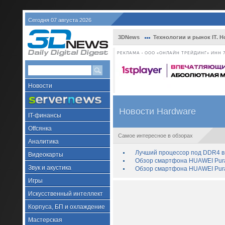
Сегодня 07 августа 2026
3DNews
Технологии и рынок IT. Н
РЕКЛАМА • ООО «ОНЛАЙН ТРЕЙДИНГ» ИНН 7
Новости
Новости Hardware
IT-финансы
Offсянка
Самое интересное в обзорах
Аналитика
Лучший процессор под DDR4 в 
Видеокарты
Обзор смартфона HUAWEI Pura 
Звук и акустика
Обзор смартфона HUAWEI Pura
Игры
Искусственный интеллект
Корпуса, БП и охлаждение
Мастерская