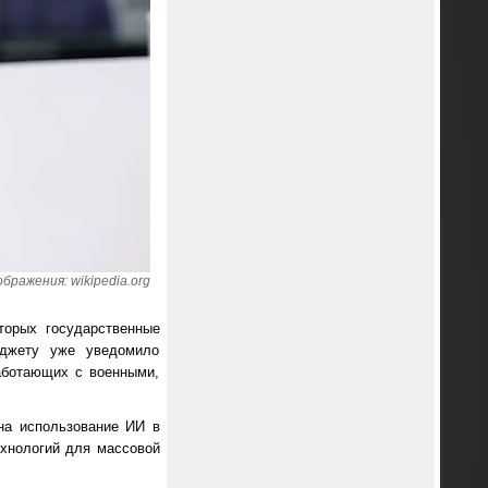
ображения: wikipedia.org
торых государственные
юджету уже уведомило
работающих с военными,
на использование ИИ в
ехнологий для массовой