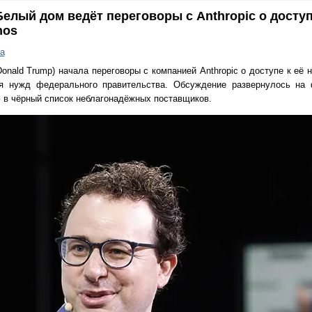
елый дом ведёт переговоры с Anthropic о доступ
hos
а
nald Trump) начала переговоры с компанией Anthropic о доступе к её 
ля нужд федерального правительства. Обсуждение развернулось н
 в чёрный список неблагонадёжных поставщиков.