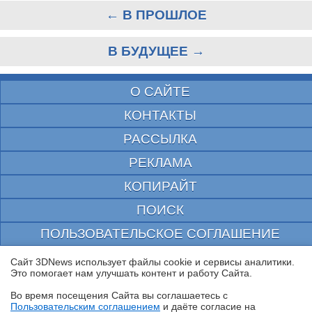
← В ПРОШЛОЕ
В БУДУЩЕЕ →
О САЙТЕ
КОНТАКТЫ
РАССЫЛКА
РЕКЛАМА
КОПИРАЙТ
ПОИСК
ПОЛЬЗОВАТЕЛЬСКОЕ СОГЛАШЕНИЕ
ЗАЩИЩЕНО CURATOR
Сайт 3DNews использует файлы cookie и сервисы аналитики.
Это помогает нам улучшать контент и работу Cайта.
© 1997—2026 Электронное периодическое издание "3ДНьюс" | Свидетельство о
регистрации СМИ Эл ФС 77-22224
Во время посещения Cайта вы соглашаетесь с
выдано Федеральной Службой по надзору за соблюдением законодательства в сфере
Пользовательским соглашением
и даёте согласие на
массовых коммуникаций и охране культурного наследия