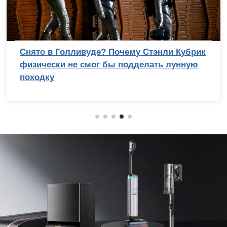
Снято в Голливуде? Почему Стэнли Кубрик
физически не смог бы подделать лунную
походку