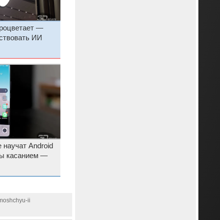
процветает —
бствовать ИИ
 научат Android
ы касанием —
moshchyu-ii