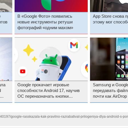
e
В «Google Фото» появились
App Store снова 
нтов
новые инструменты ретуши
этому мог спосо
фотографий «одним махом»
ила
Google прокачает игровые
Samsung и Google
d
способности Android 17, научив
передавать файл
ОС переназначать кнопки
почти как AirDrop
геймпадов
140197/google-rasskazala-kak-pravilno-razrabativat-prilogeniya-dlya-android-s-po