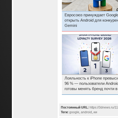
Евросоюз принуждает Googl
открыть Android для конкуре
Gemini
Лояльность к iPhone превыс
96 % — пользователи Androi
готовы менять бренд почти в
четыре раза чаще
Постоянный URL:
https://3dnews.ru/1
Теги:
google
,
android
,
ии