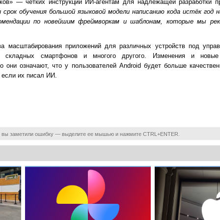
ков» — чётких инструкций ИИ-агентам для надлежащей разработки пр
срок обучения большой языковой модели написанию кода истёк год на
омендации по новейшим фреймворкам и шаблонам, которые мы рек
ва масштабирования приложений для различных устройств под управ
в, складных смартфонов и многого другого. Изменения и новые
о они означают, что у пользователей Android будет больше качестве
 если их писал ИИ.
 вы заметили ошибку — выделите ее мышью и нажмите CTRL+ENTER.