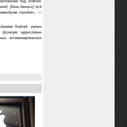
иложений под Android.
зад, [база данных] всё
омендуем сегодня»
, —
лением Android: умных
 функции адресованы
нных, оптимизированных