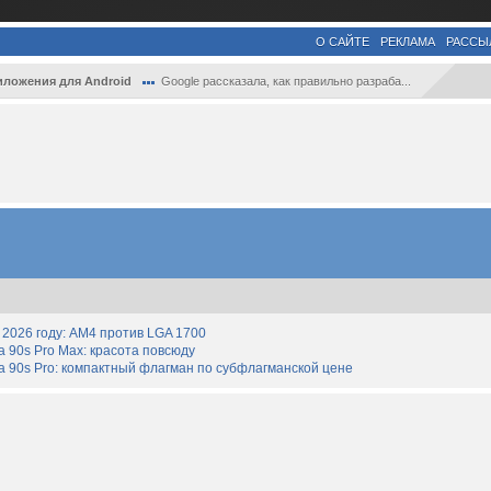
О САЙТЕ
РЕКЛАМА
РАССЫ
ложения для Android
Google рассказала, как правильно разраба...
2026 году: AM4 против LGA 1700
90s Pro Max: красота повсюду
 90s Pro: компактный флагман по субфлагманской цене