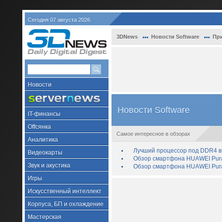
Сегодня 07 августа 2026
3DNews
Новости Software
При
Новости
Новости Software
IT-финансы
Offсянка
Самое интересное в обзорах
Аналитика
Лучший процессор под DDR4 в 
Видеокарты
Обзор смартфона HUAWEI Pura 
Звук и акустика
Обзор смартфона HUAWEI Pura
Игры
Искусственный интеллект
Корпуса, БП и охлаждение
Мастерская