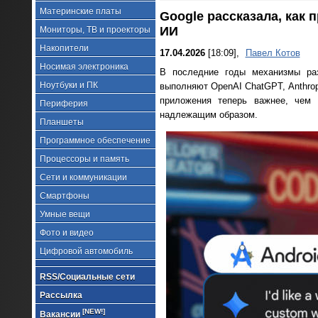
Материнские платы
Google рассказала, как
ИИ
Мониторы, ТВ и проекторы
Накопители
17.04.2026
[18:09],
Павел Котов
Носимая электроника
В последние годы механизмы раз
Ноутбуки и ПК
выполняют OpenAI ChatGPT, Anthrop
приложения теперь важнее, чем
Периферия
надлежащим образом.
Планшеты
Программное обеспечение
Процессоры и память
Сети и коммуникации
Смартфоны
Умные вещи
Фото и видео
Цифровой автомобиль
RSS/Социальные сети
Рассылка
[NEW!]
Вакансии