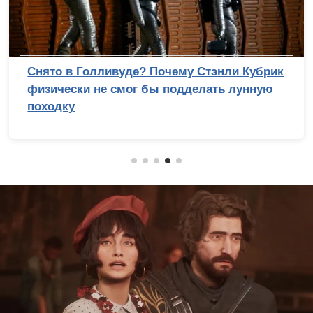
Снято в Голливуде? Почему Стэнли Кубрик
физически не смог бы подделать лунную
походку