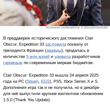
Источник изображения: X (discophotomode)
В преддверии исторического достижения Clair
Obscur: Expedition 33
заслужила
похвалу от
президента Франции (
дважды
), продалась в
количестве
5 млн копий
и
удивила
разработчиков
скромным
по современным меркам бюджетом.
Clair Obscur: Expedition 33 вышла 24 апреля 2025
года на PC (
Steam
,
EGS
), PS5, Xbox Series X и S.
Дополнения игра так и не получила, но в декабре
для неё выпустили крупное контентное обновление
1.5.0 (Thank You Update).