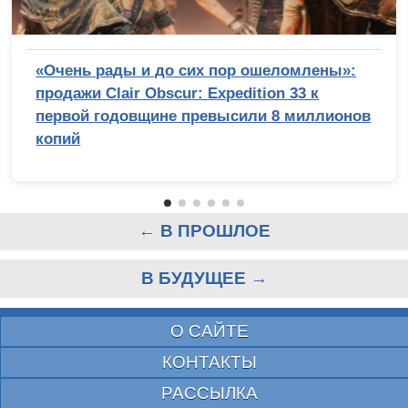
«Очень рады и до сих пор ошеломлены»:
продажи Clair Obscur: Expedition 33 к
первой годовщине превысили 8 миллионов
копий
← В ПРОШЛОЕ
В БУДУЩЕЕ →
О САЙТЕ
КОНТАКТЫ
РАССЫЛКА