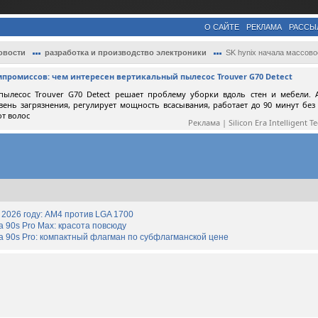
О САЙТЕ
РЕКЛАМА
РАССЫ
овости
разработка и производство электроники
SK hynix начала массовое производство мо
мпромиссов: чем интересен вертикальный пылесос Trouver G70 Detect
пылесос Trouver G70 Detect решает проблему уборки вдоль стен и мебели. 
вень загрязнения, регулирует мощность всасывания, работает до 90 минут без
от волос
Реклама | Silicon Era Intelligent T
2026 году: AM4 против LGA 1700
90s Pro Max: красота повсюду
 90s Pro: компактный флагман по субфлагманской цене