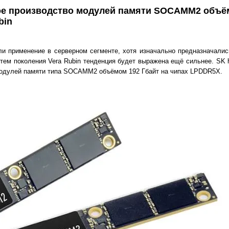
вое производство модулей памяти SOCAMM2 объё
bin
 применение в серверном сегменте, хотя изначально предназначались
тем поколения Vera Rubin тенденция будет выражена ещё сильнее. SK 
модулей памяти типа SOCAMM2 объёмом 192 Гбайт на чипах LPDDR5X.