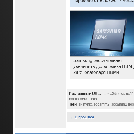
переходе от Blackwell к Vera
Rubin — стойку оценили в $7
млн
Samsung рассчитывает
увеличить долю рынка HBM 
28 % благодаря HBM4
Постоянный URL:
https://3dnews.ru/
nvidia-vera-rubin
Теги:
sk hynix
,
socamm2
,
socamm2 lpd
← В прошлое