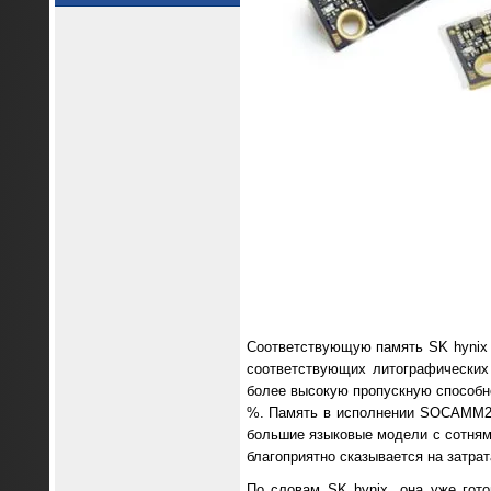
Соответствующую память SK hynix в
соответствующих литографических
более высокую пропускную способн
%. Память в исполнении SOCAMM2 о
большие языковые модели с сотням
благоприятно сказывается на затра
По словам SK hynix, она уже го