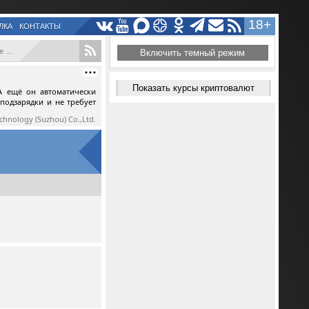
18+
ЛКА
КОНТАКТЫ
...
Включить темный режим
Показать курсы криптовалют
А ещё он автоматически
 подзарядки и не требует
echnology (Suzhou) Co.,Ltd.