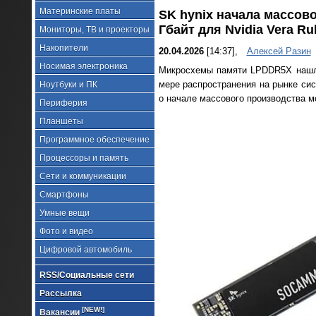
Материнские платы
SK hynix начала массо
Гбайт для Nvidia Vera Ru
Мониторы, ТВ и проекторы
Накопители
20.04.2026
[14:37],
Алексей Разин
Носимая электроника
Микросхемы памяти LPDDR5X нашли
мере распространения на рынке сис
Ноутбуки и ПК
о начале массового производства 
Периферия
Планшеты
Программное обеспечение
Процессоры и память
Сети и коммуникации
Смартфоны
Умные вещи
Фото и видео
Цифровой автомобиль
RSS/Социальные сети
Рассылка
[NEW!]
Вакансии