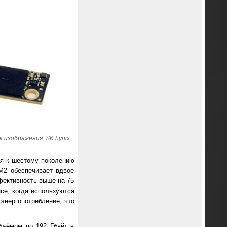
 изображения: SK hynix
ся к шестому поколению
M2 обеспечивает вдвое
фективность выше на 75
се, когда используются
энергопотребление, что
бъёмом по 192 Гбайт в