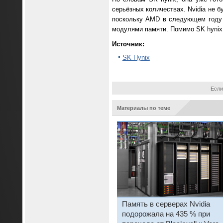
серьёзных количествах. Nvidia н
поскольку AMD в следующем год
модулями памяти. Помимо SK hynix
Источник:
SK Hynix
Если
Материалы по теме
Память в серверах Nvidia
подорожала на 435 % при