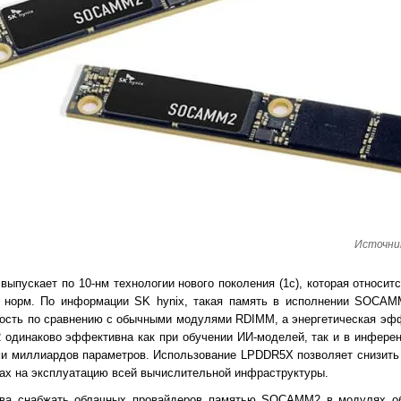
Источник
ыпускает по 10-нм технологии нового поколения (1c), которая относит
 норм. По информации SK hynix, такая память в исполнении SOCAM
ость по сравнению с обычными модулями RDIMM, а энергетическая эф
динаково эффективна как при обучении ИИ-моделей, так и в инферен
и миллиардов параметров. Использование LPDDR5X позволяет снизить 
тах на эксплуатацию всей вычислительной инфраструктуры.
това снабжать облачных провайдеров памятью SOCAMM2 в модулях о