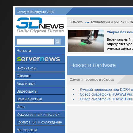
Сегодня 08 августа 2026
3DNews
Технологии и рынок IT. Н
Уборка без ко
Вертикальный 
определяет уро
очистки щётки 
Новости
Новости Hardware
IT-финансы
Offсянка
Самое интересное в обзорах
Аналитика
Лучший процессор под DDR4 в 
Видеокарты
Обзор смартфона HUAWEI Pura 
Звук и акустика
Обзор смартфона HUAWEI Pura
Игры
Искусственный интеллект
Корпуса, БП и охлаждение
Мастерская