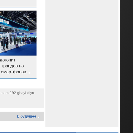
догонит
 грандов по
 смартфонов,
одство LPDDR6
omom-192-gbayt-dlya-
В будущее →