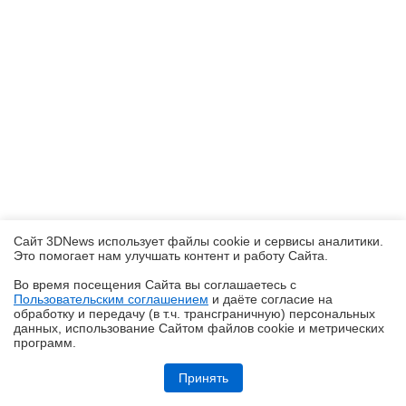
Сайт 3DNews использует файлы cookie и сервисы аналитики.
Это помогает нам улучшать контент и работу Cайта.
Во время посещения Cайта вы соглашаетесь с
Пользовательским соглашением
и даёте согласие на
✖
обработку и передачу (в т.ч. трансграничную) персональных
данных, использование Cайтом файлов cookie и метрических
программ.
Обзор ультрабука ASUS Zenbook A16 (UX3607OA) с Copilot+ PC: ИИ
на марше
Принять