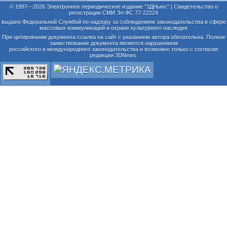
© 1997—2026 Электронное периодическое издание "3ДНьюс" | Свидетельство о
регистрации СМИ Эл ФС 77-22224
выдано Федеральной Службой по надзору за соблюдением законодательства в сфере
массовых коммуникаций и охране культурного наследия
При цитировании документа ссылка на сайт с указанием автора обязательна. Полное
заимствование документа является нарушением
российского и международного законодательства и возможно только с согласия
редакции 3DNews.