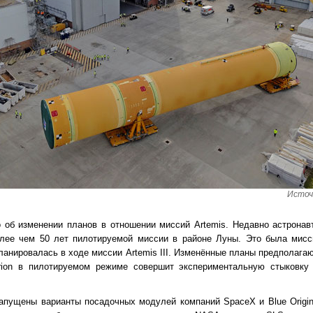
Источ
об изменении планов в отношении миссий Artemis. Недавно астронав
олее чем 50 лет пилотируемой миссии в районе Луны. Это была мисси
анировалась в ходе миссии Artemis III. Изменённые планы предполагаю
Orion в пилотируемом режиме совершит экспериментальную стыковк
апущены варианты посадочных модулей компаний SpaceX и Blue Origin