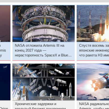
и
NASA отложила Artemis III на
Спустя восемь з
emis
конец 2027 года —
японские инжене
ну
нерасторопность SpaceX и Blue
что ракета H3 им
Origin затягивает полёт на Луну
конструктивные 
Хронические задержки и
NASA радикально
Orion
раздутый бюджет похоронили
Artemis, чтобы не