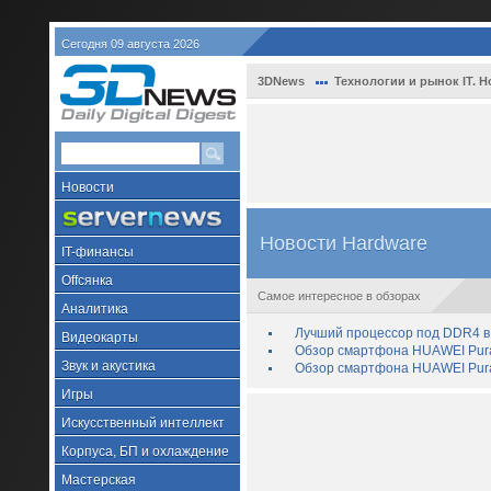
Сегодня 09 августа 2026
3DNews
Технологии и рынок IT. Н
Новости
Новости Hardware
IT-финансы
Offсянка
Самое интересное в обзорах
Аналитика
Лучший процессор под DDR4 в 
Видеокарты
Обзор смартфона HUAWEI Pura 
Звук и акустика
Обзор смартфона HUAWEI Pura
Игры
Искусственный интеллект
Корпуса, БП и охлаждение
Мастерская