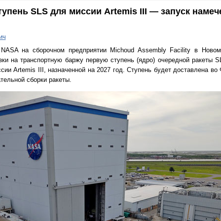
пень SLS для миссии Artemis III — запуск намеч
ич
 NASA на сборочном предприятии Michoud Assembly Facility в Нов
зки на транспортную баржу первую ступень (ядро) очередной ракеты S
сии Artemis III, назначенной на 2027 год. Ступень будет доставлена в
тельной сборки ракеты.