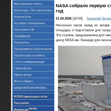
Материнские платы
NASA собрало первую сту
год
Мониторы, ТВ и проекторы
Накопители
21.04.2026
[10:53],
Геннадий Детин
Носимая электроника
Несколько часов назад из ангара
Ноутбуки и ПК
площадку и подготовили для погру
Эта ступень предназначена для мис
Периферия
центр NASA им. Кеннеди для оконча
Планшеты
Программное обеспечение
Процессоры и память
Сети и коммуникации
Смартфоны
Умные вещи
Фото и видео
Цифровой автомобиль
RSS/Социальные сети
Рассылка
[NEW!]
Вакансии