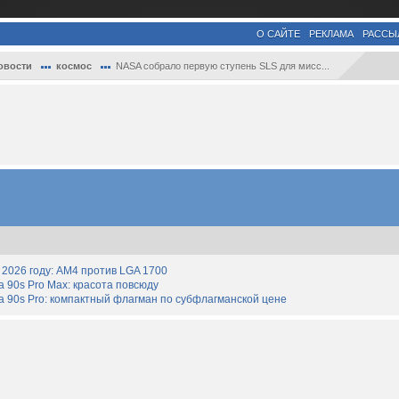
О САЙТЕ
РЕКЛАМА
РАССЫ
овости
космос
NASA собрало первую ступень SLS для мисс...
2026 году: AM4 против LGA 1700
90s Pro Max: красота повсюду
 90s Pro: компактный флагман по субфлагманской цене