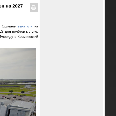
ен на 2027
ом Орлеане
выкатили
на
LS для полётов к Луне.
о Флориду в Космический