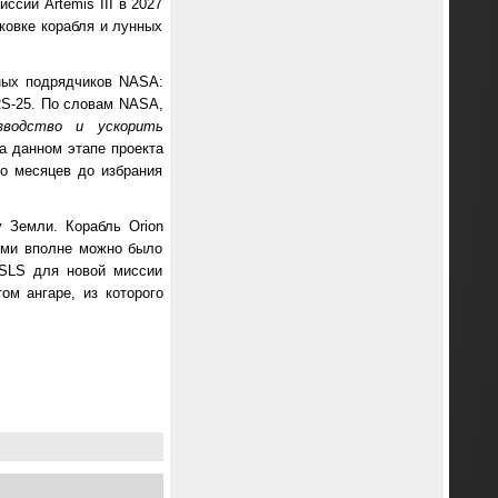
ссии Artemis III в 2027
ковке корабля и лунных
вных подрядчиков NASA:
 RS-25. По словам NASA,
зводство и ускорить
на данном этапе проекта
о месяцев до избрания
 Земли. Корабль Orion
лями вполне можно было
 SLS для новой миссии
м ангаре, из которого