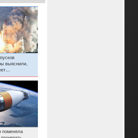
апусков
ры выяснили,
еет
дефекты
 поменяла
 проиграть