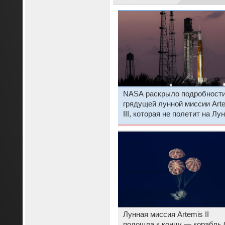
NASA раскрыло подробност
грядущей лунной миссии Art
III, которая не полетит на Лу
Лунная миссия Artemis II
подошла к концу — корабль 