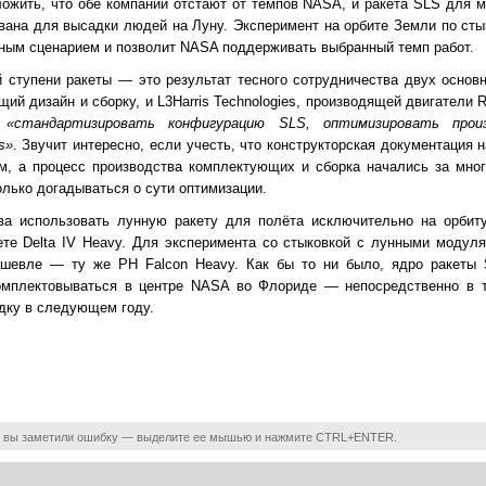
ожить, что обе компании отстают от темпов NASA, и ракета SLS для ми
вана для высадки людей на Луну. Эксперимент на орбите Земли по сты
ным сценарием и позволит NASA поддерживать выбранный темп работ.
й ступени ракеты — это результат тесного сотрудничества двух осно
щий дизайн и сборку, и L3Harris Technologies, производящей двигатели
и
«стандартизировать конфигурацию SLS, оптимизировать прои
s»
. Звучит интересно, если учесть, что конструкторская документация 
м, а процесс производства комплектующих и сборка начались за мног
олько догадываться о сути оптимизации.
ва использовать лунную ракету для полёта исключительно на орбиту
ете Delta IV Heavy. Для эксперимента со стыковкой с лунными моду
ешевле — ту же РН Falcon Heavy. Как бы то ни было, ядро ракеты
комплектовываться в центре NASA во Флориде — непосредственно в то
дку в следующем году.
 вы заметили ошибку — выделите ее мышью и нажмите CTRL+ENTER.