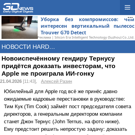
Уборка без компромиссов: чем
интересен вертикальный пылесос
Trouver G70 Detect
Реклама | Silicon Era Intelligent Technology (Suzhou) Co.,Ltd.
НОВОСТИ HARDWARE
Новоиспечённому гендиру Тернусу
придётся доказать инвесторам, что
Apple не проиграла ИИ-гонку
21.04.2026
[11:43],
Алексей Разин
Юбилейный для Apple год всё же принёс давно
ожидаемые кадровые перестановки в руководстве:
Тим Кук (Tim Cook) займёт пост председателя совета
директоров, а генеральным директором компании
станет Джон Тернус (John Ternus, на фото ниже).
Ему предстоит решить непростую задачу: доказать