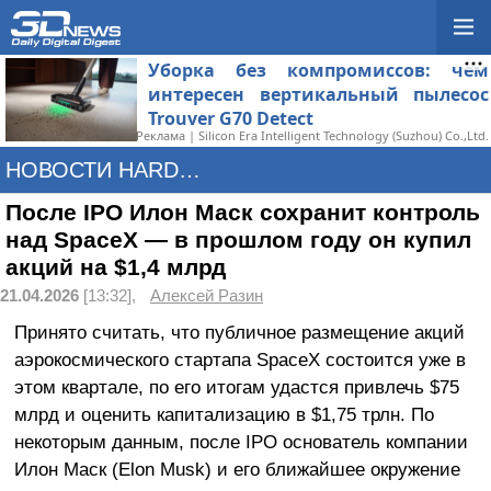
Уборка без компромиссов: чем
интересен вертикальный пылесос
Trouver G70 Detect
Реклама | Silicon Era Intelligent Technology (Suzhou) Co.,Ltd.
НОВОСТИ HARDWARE
После IPO Илон Маск сохранит контроль
над SpaceX — в прошлом году он купил
акций на $1,4 млрд
21.04.2026
[13:32],
Алексей Разин
Принято считать, что публичное размещение акций
аэрокосмического стартапа SpaceX состоится уже в
этом квартале, по его итогам удастся привлечь $75
млрд и оценить капитализацию в $1,75 трлн. По
некоторым данным, после IPO основатель компании
Илон Маск (Elon Musk) и его ближайшее окружение