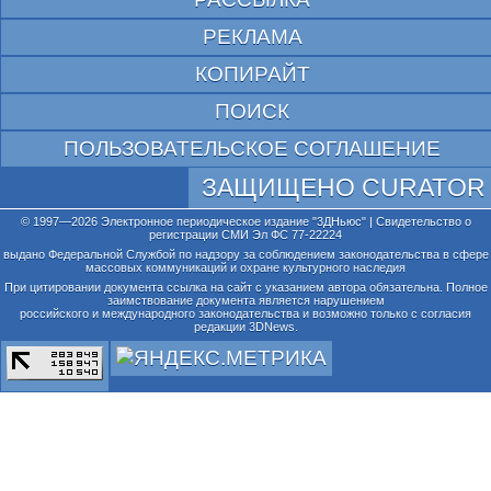
РЕКЛАМА
КОПИРАЙТ
ПОИСК
ПОЛЬЗОВАТЕЛЬСКОЕ СОГЛАШЕНИЕ
ЗАЩИЩЕНО CURATOR
© 1997—2026 Электронное периодическое издание "3ДНьюс" | Свидетельство о
регистрации СМИ Эл ФС 77-22224
выдано Федеральной Службой по надзору за соблюдением законодательства в сфере
массовых коммуникаций и охране культурного наследия
При цитировании документа ссылка на сайт с указанием автора обязательна. Полное
заимствование документа является нарушением
российского и международного законодательства и возможно только с согласия
редакции 3DNews.