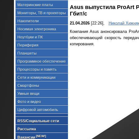
Материнские платы
Asus выпустила ProArt 
Гбит/с
Мониторы, ТВ и проекторы
Накопители
21.04.2026
[22:26],
Николай Хижня
Носимая электроника
Компания Asus анонсировала ProA
Ноутбуки и ПК
обеспечивающий скорость переда
копирования.
Периферия
Планшеты
Программное обеспечение
Процессоры и память
Сети и коммуникации
Смартфоны
Умные вещи
Фото и видео
Цифровой автомобиль
RSS/Социальные сети
Рассылка
[NEW!]
Вакансии