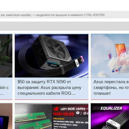
 вы заметили ошибку — выделите ее мышью и нажмите CTRL+ENTER.
$50 за защиту RTX 5090 от
Asus перестала 
ion с
выгорания: Asus раскрыла цену
смартфоны, но г
специального кабеля ROG
планшет
и
Equalizer