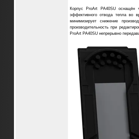
Корпус ProArt PA40SU оснащён ч
эффективного отвода тепла во в
минимизирует снижение произво
производительность при редактир
ProArt PA40SU непрерывно передава