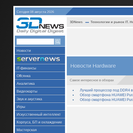
Сегодня 08 августа 2026
3DNews
Технологии и рынок IT. Н
Новости
Новости Hardware
IT-финансы
Offсянка
Самое интересное в обзорах
Аналитика
Лучший процессор под DDR4 в 
Видеокарты
Обзор смартфона HUAWEI Pura 
Звук и акустика
Обзор смартфона HUAWEI Pura
Игры
Искусственный интеллект
Корпуса, БП и охлаждение
Мастерская