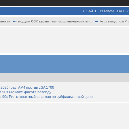
О САЙТЕ
РЕКЛАМА
РАССЫ
овости
модули ОЗУ, карты памяти, флеш-накопител...
Asus выпустила ProArt PA40SU — внешний к..
2026 году: AM4 против LGA 1700
90s Pro Max: красота повсюду
 90s Pro: компактный флагман по субфлагманской цене