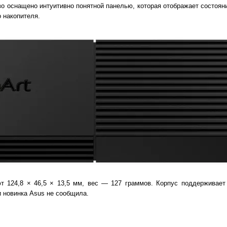
о оснащено интуитивно понятной панелью, которая отображает состояни
 накопителя.
т 124,8 × 46,5 × 13,5 мм, вес — 127 граммов. Корпус поддерживает 
и новинка Asus не сообщила.