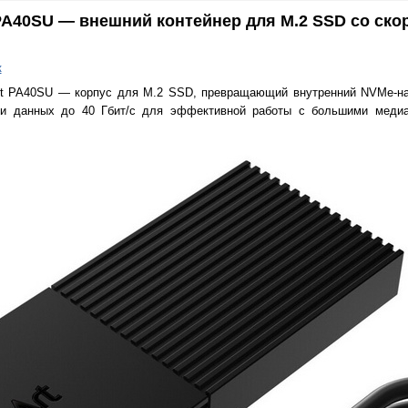
PA40SU — внешний контейнер для M.2 SSD со ско
к
rt PA40SU — корпус для M.2 SSD, превращающий внутренний NVMe-на
чи данных до 40 Гбит/с для эффективной работы с большими меди