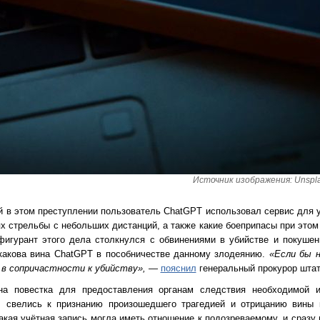
Источник изображения: Unspla
 в этом преступлении пользователь ChatGPT использовал сервис для у
х стрельбы с небольших дистанций, а также какие боеприпасы при этом
игурант этого дела столкнулся с обвинениями в убийстве и покушен
какова вина ChatGPT в пособничестве данному злодеянию.
«Если бы 
и в сопричастности к убийству»,
—
пояснил
генеральный прокурор штат
на повестка для предоставления органам следствия необходимой 
 свелись к признанию произошедшего трагедией и отрицанию вины 
акая учётная запись могла иметь отношение к подозреваемому, и сразу