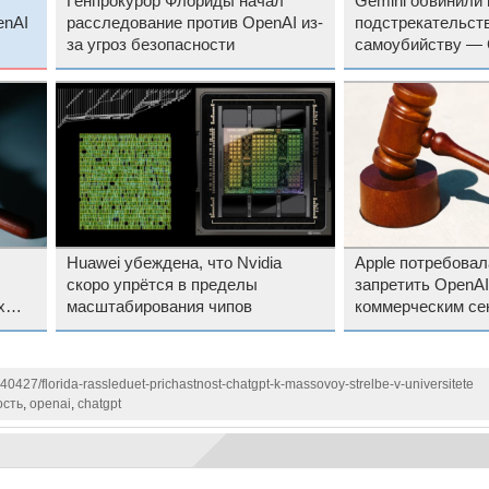
Генпрокурор Флориды начал
Gemini обвинили 
enAI
расследование против OpenAI из-
подстрекательств
за угроз безопасности
самоубийству — 
предстоит суд
Huawei убеждена, что Nvidia
Apple потребовал
скоро упрётся в пределы
запретить OpenAI
х
масштабирования чипов
коммерческим се
140427/florida-rassleduet-prichastnost-chatgpt-k-massovoy-strelbe-v-universitete
ость
,
openai
,
chatgpt