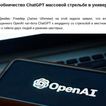
обничество ChatGPT массовой стрельбе в униве
жеймс Утмейер (James Uthmeier) на этой неделе заявил, что вл
щенного OpenAI чат-бота ChatGPT к инциденту со стрельбой в местном
 к гибели двух людей и ранению шестерых.