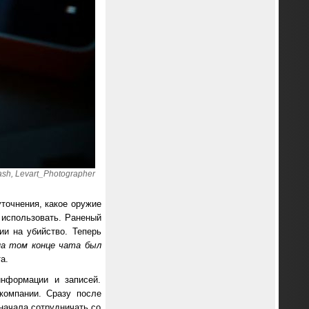
sh, Levart_Photographer
точнения, какое оружие
 использовать. Раненый
ии на убийство. Теперь
на том конце чата был
а.
информации и записей.
компании. Сразу после
 начала сотрудничать со