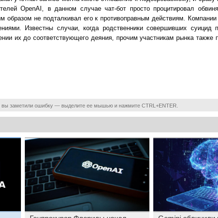
телей OpenAI, в данном случае чат-бот просто процитировал обви
им образом не подталкивал его к противоправным действиям. Компании
ениями. Известны случаи, когда родственники совершивших суицид 
ении их до соответствующего деяния, прочим участникам рынка также 
 вы заметили ошибку — выделите ее мышью и нажмите CTRL+ENTER.