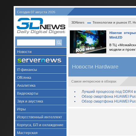
Сегодня 07 августа 2026
3DNews
Технологии и рынок IT. Н
Hisense откр
MiniLED
В ТЦ «Можайски
модели и проек
Новости
Новости Hardware
IT-финансы
Offсянка
Самое интересное в обзорах
Аналитика
Лучший процессор под DDR4 в 
Видеокарты
Обзор смартфона HUAWEI Pura 
Звук и акустика
Обзор смартфона HUAWEI Pura
Игры
Искусственный интеллект
Корпуса, БП и охлаждение
Мастерская