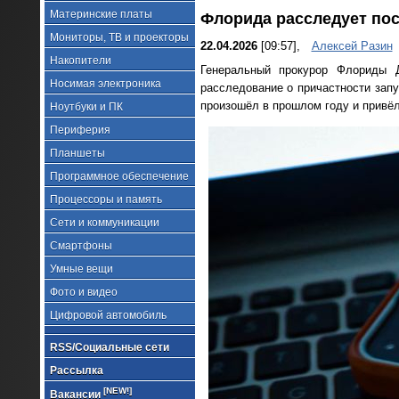
Материнские платы
Флорида расследует пос
Мониторы, ТВ и проекторы
22.04.2026
[09:57],
Алексей Разин
Накопители
Генеральный прокурор Флориды Д
Носимая электроника
расследование о причастности запу
произошёл в прошлом году и привёл
Ноутбуки и ПК
Периферия
Планшеты
Программное обеспечение
Процессоры и память
Сети и коммуникации
Смартфоны
Умные вещи
Фото и видео
Цифровой автомобиль
RSS/Социальные сети
Рассылка
[NEW!]
Вакансии