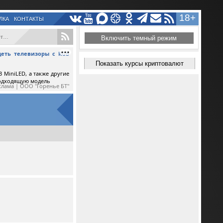
18+
ЛКА
КОНТАКТЫ
...
Включить темный режим
еть телевизоры с RGB
Показать курсы криптовалют
 MiniLED, а также другие
подходящую модель
клама | ООО "Горенье БТ"