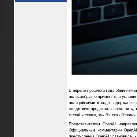
В апреле прошлого года обвиняемый
целесообразно применять в условия
полицейскими в ходе задержания ф
следствию предстоит определить, 
живой человек, мы бы его обвинял
Представителям OpenAI направле
Официальные комментарии OpenAI
преступления OpenAI установила, к