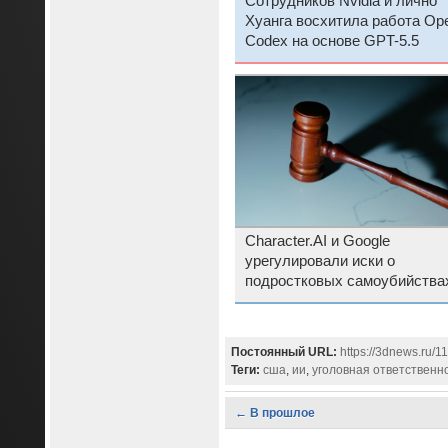
Сотрудников Nvidia и лично
Хуанга восхитила работа Op
Codex на основе GPT-5.5
Character.AI и Google
урегулировали иски о
подростковых самоубийства
после общения с ИИ
Постоянный URL:
https://3dnews.ru/1
Теги:
сша
,
ии
,
уголовная ответственн
← В прошлое