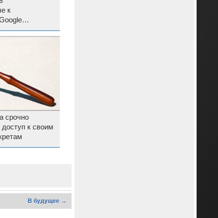
в
е к
Google
а срочно
 доступ к своим
кретам
В будущее →