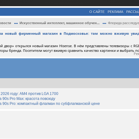
О САЙТЕ
РЕКЛАМА
РАССЫ
овости
Искусственный интеллект, машинное обучен...
Флорида расследует пособничество ChatGPT
ыла новый фирменный магазин в Подмосковье: там можно вживую увид
й двор» открылся новый магазин Hisense. В нём представлены телевизоры с RGB
торы бренда. Посетители могут вживую сравнить качество картинки и выбрать 
Ре
2026 году: AM4 против LGA 1700
90s Pro Max: красота повсюду
 90s Pro: компактный флагман по субфлагманской цене