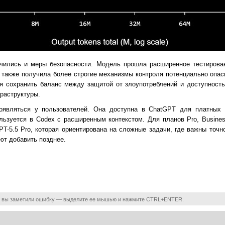
чились и меры безопасности. Модель прошла расширенное тестирован
 также получила более строгие механизмы контроля потенциально опас
ся сохранить баланс между защитой от злоупотреблений и доступност
раструктуры.
оявляться у пользователей. Она доступна в ChatGPT для платных п
пользуется в Codex с расширенным контекстом. Для планов Pro, Busines
T-5.5 Pro, которая ориентирована на сложные задачи, где важны точно
ют добавить позднее.
 вы заметили ошибку — выделите ее мышью и нажмите CTRL+ENTER.