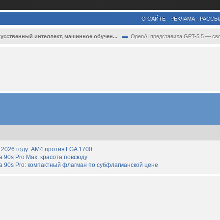
О САЙТЕ
РЕКЛАМА
РАССЫ
усственный интеллект, машинное обучен...
OpenAI представила GPT-5.5 — свою самую ..
2026 году: AM4 против LGA 1700
90s Pro Max: красота повсюду
 90s Pro: компактный флагман по субфлагманской цене