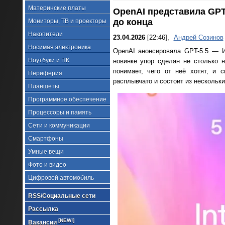
Материнские платы
OpenAI представила GPT
до конца
Мониторы, ТВ и проекторы
Накопители
23.04.2026
[22:46],
Андрей Созинов
Носимая электроника
OpenAI анонсировала GPT-5.5 — И
Ноутбуки и ПК
новинке упор сделан не столько 
понимает, чего от неё хотят, и 
Периферия
расплывчато и состоит из нескольки
Планшеты
Программное обеспечение
Процессоры и память
Сети и коммуникации
Смартфоны
Умные вещи
Фото и видео
Цифровой автомобиль
RSS/Социальные сети
Рассылка
[NEW!]
Вакансии