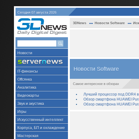
Сегодня 07 августа 2026
3DNews
Новости Software
Иск
Новости
Новости Software
IT-финансы
Offсянка
Самое интересное в обзорах
Аналитика
Лучший процессор под DDR4 в 
Видеокарты
Обзор смартфона HUAWEI Pura 
Звук и акустика
Обзор смартфона HUAWEI Pura
Игры
Искусственный интеллект
Корпуса, БП и охлаждение
Мастерская