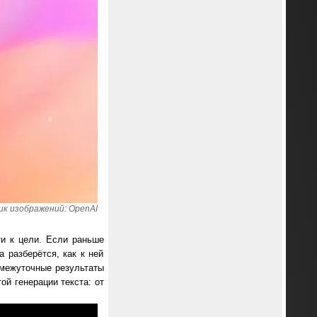
к изображений: OpenAI
и к цели. Если раньше
 разберётся, как к ней
омежуточные результаты
ой генерации текста: от