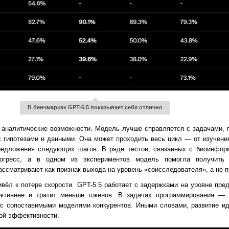
В бенчмарках GPT-5.5 показывает себя отлично
аналитические возможности. Модель лучше справляется с задачами, г
 с гипотезами и данными. Она может проходить весь цикл — от изучен
предложения следующих шагов. В ряде тестов, связанных с биоинформ
рогресс, а в одном из экспериментов модель помогла получить 
рассматривают как признак выхода на уровень «соисследователя», а не п
вёл к потере скорости. GPT-5.5 работает с задержками на уровне пре
ктивнее и тратит меньше токенов. В задачах программирования — 
с сопоставимыми моделями конкурентов. Иными словами, развитие ид
кой эффективности.