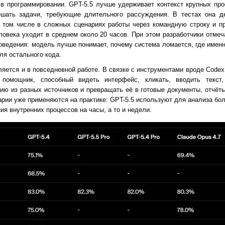
 в программировании. GPT-5.5 лучше удерживает контекст крупных про
ешать задачи, требующие длительного рассуждения. В тестах она д
в том числе в сложных сценариях работы через командную строку и 
ловека уходит в среднем около 20 часов. При этом разработчики отмеч
поведения: модель лучше понимает, почему система ломается, где имен
ля остального кода.
яется и в повседневной работе. В связке с инструментами вроде Codex
помощник, способный видеть интерфейс, кликать, вводить текст
ю из разных источников и превращать её в готовые документы, отчёты
арии уже применяются на практике: GPT-5.5 используют для анализа бо
ия внутренних процессов на часы, а то и недели.