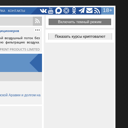
18+
ЛКА
КОНТАКТЫ
Включить темный режим
ндиционеров
Показать курсы криптовалют
ый воздушный поток без
ную фильтрацию воздуха.
SPRINT PRODUCTS LIMITED
вской Аравии и долгом на