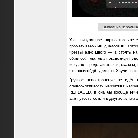
Выполнив небольшое
Увы, визуальное пиршество част
проматываемыми диалогами. Которы
чрезвычайно много — а стоять на
обидное, текстовая экспозиция з
искусно. Представьте, как, скажем,
что произойдёт дальше. Звучит нес
Грузное повествование не идёт 
словоохотливость нарратива напро
REPLACED, и она бы вообще ничег
затянутость есть и в других аспект