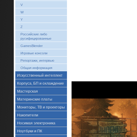
V
W
Y
Z
Российские либо
русифицированные
GamesBlender
Игровые консоли
Репортажи, интервью
Общая информация
Искусственный интеллект
Корпуса, БП и охлаждение
Мастерская
Материнские платы
Мониторы, ТВ и проекторы
Накопители
Носимая электроника
Ноутбуки и ПК