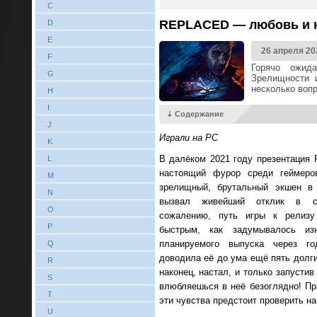
C
REPLACED — любовь и н
D
E
26 апреля 20
F
Горячо ожид
G
Зрелищности и
несколько воп
H
I
⇣ Содержание
J
Играли на PC
K
В далёком 2021 году презентация
L
настоящий фурор среди геймеро
M
зрелищный, брутальный экшен в 
N
вызвал живейший отклик в с
O
сожалению, путь игры к релизу
P
быстрым, как задумывалось из
планируемого выпуска через го
Q
доводила её до ума ещё пять долги
R
наконец, настал, и только запусти
S
влюбляешься в неё безоглядно! Пр
T
эти чувства предстоит проверить н
U