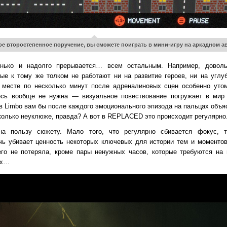
 второстепенное поручение, вы сможете поиграть в мини-игру на аркадном а
енько и надолго прерывается… всем остальным. Например, довол
е к тому же толком не работают ни на развитие героев, ни на углу
 месте по несколько минут после адреналиновых сцен особенно утом
десь вообще не нужна — визуальное повествование погружает в мир
 в Limbo вам бы после каждого эмоционального эпизода на пальцах объя
колько неуклюже, правда? А вот в REPLACED это происходит регулярно
на пользу сюжету. Мало того, что регулярно сбивается фокус, 
чь убивает ценность некоторых ключевых для истории тем и моментов
о не потеряла, кроме пары ненужных часов, которые требуются на 
ах…