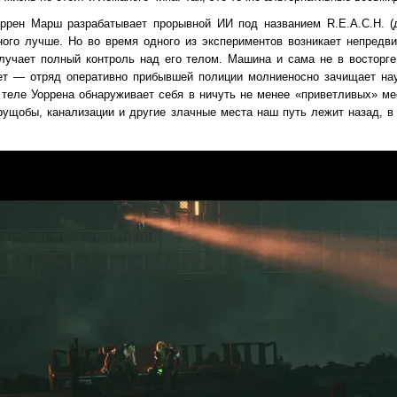
ррен Марш разрабатывает прорывной ИИ под названием R.E.A.C.H. (
ого лучше. Но во время одного из экспериментов возникает непредв
лучает полный контроль над его телом. Машина и сама не в восторге 
нет — отряд оперативно прибывшей полиции молниеносно зачищает на
теле Уоррена обнаруживает себя в ничуть не менее «приветливых» мес
рущобы, канализации и другие злачные места наш путь лежит назад, в