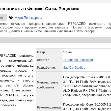
енависть в Феникс-Сити. Рецензия
Мила Пономарева
26
аемое стильное киберпанк-приключение REPLACED наконец-то д
 эффектности проекту точно не занимать! Но вот к игровому проц
росов. Делимся нашими смешанными чувствами в этом обзоре
Жанр
Экшен
 REPLACED произвела
Издатель
Thunderful Publishing
в — стремительный,
эстетике киберпанка
Разработчик
Sad Cat Studios
ердцах игроков. К
 оказался не столь
Процессор Intel Core i5-8400 2,
начально, и вместо
3,4 ГГц, 16 Гбайт RAM, видеокар
Минимальные
д, Sad Cat Studios
12 и 6 Гбайт памяти, например N
требования
х лет. Но вот момент,
AMD Radeon RX 570, 8 Гбайт на
в REPLACED, сразу же
соединение, операционная систе
авда, довольно скоро
Процессор Intel Core i5-10505 3,
а прочность…
Рекомендуемые
3,6 ГГц, 16 Гбайт RAM, видеокар