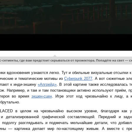
с-сегменты, где вам предстоит скрываться от прожектора. Попадёте на свет — 
ики вдохновения узнаются легко. Тут и обильные визуальные отсылки 
тические и тематические мотивы из
Cyberpunk 2077
. А вот сюжетные эл
ылают к инди-экшену
«Апгрейд»
. В этой картине также исследовалась 
ож. Например, и там и там постановщики активно используют приём, п
 героя во время
экшен-сцен
. Игре этот ход чрезвычайно к лицу, а 
брутально.
LACED в целом на чрезвычайно высоком уровне, благодаря как у
 и детализированной графической составляющей. Передний и задн
 подолгу разглядывать и подмечать мельчайшие детали, что добав
ины — картинка делает мир по-настоящему живым. А вместе с пре