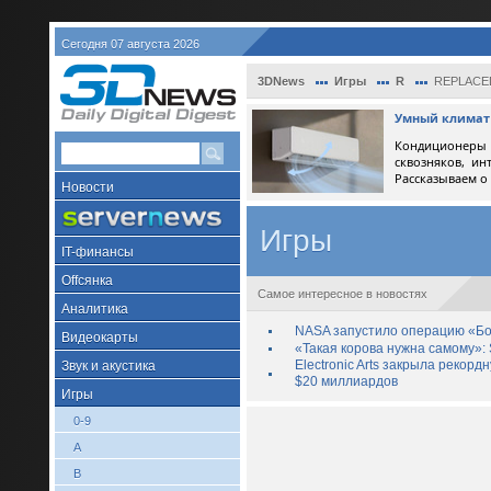
Сегодня 07 августа 2026
3DNews
Игры
R
REPLACED 
Умный климат 
Кондиционеры 
сквозняков, ин
Рассказываем о
Новости
Игры
IT-финансы
Offсянка
Самое интересное в новостях
Аналитика
NASA запустило операцию «Бо
Видеокарты
«Такая корова нужна самому»: 
Electronic Arts закрыла рекор
Звук и акустика
$20 миллиардов
Игры
0-9
A
B