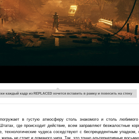
ки каждый кадр из REPLACED хочется вставить в рамку и повесить на стену
гружает в густую атмосферу столь знакомого и столь любимого 
Штатах, где происходит действие, всем заправляют безжалостные ко
е, технологические чудеса соседствуют с беспрецедентным упадком, 
 жизнь не стоит и ломаного чипа. Так, это точно альтернативные восьми