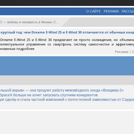
О САЙТЕ
РЕКЛАМА
РАССЫ
— любовь и ненависть в Феникс-С...
круглый год: чем Dreame E-Wind 25 и E-Wind 30 отличаются от обычных ко
Dreame E-Wind 25 и E-Wind 30 предлагают не просто охлаждение, но объемн
теллектуальное управление со смартфона, систему самоочистки и эффектив
 новинках подробнее
Реклама | 
льшой взрыв» — она продлит работу межзвёздного зонда «Вояджер-2»
SpaceX больше не хочет запускать спутники конкурентов
дную сделку и стала частной компанией с почти полной зависимостью от Саудо