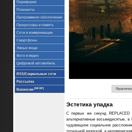
Периферия
Планшеты
Программное обеспечение
Процессоры и память
Сети и коммуникации
Смартфоны
Умные вещи
Фото и видео
Цифровой автомобиль
RSS/Социальные сети
Рассылка
[NEW!]
Практичес
Вакансии
Эстетика упадка
С первых же секунд REPLACED по
альтернативные восьмидесятые, в 
чудовищное социальное расслоени
тотальной разрухой, а человеческая