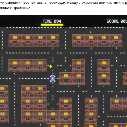
и сменами перспективы в переходах между локациями или частями игр
фично и зрелищно.