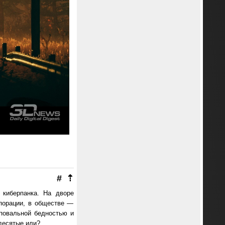
#
⇡
киберпанка. На дворе
рпорации, в обществе —
повальной бедностью и
десятые или?..