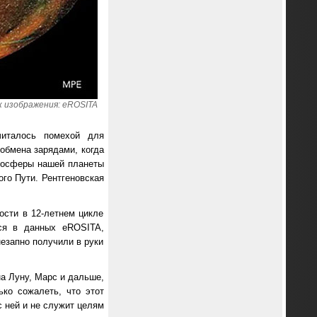
 изображения: eROSITA
читалось помехой для
обмена зарядами, когда
тмосферы нашей планеты
го Пути. Рентгеновская
ости в 12-летнем цикле
тся в данных eROSITA,
незапно получили в руки
а Луну, Марс и дальше,
ко сожалеть, что этот
с ней и не служит целям