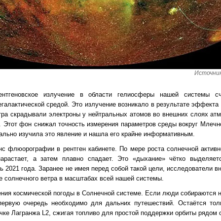
Источник
ентгеновское излучение в области гелиосферы нашей системы с
галактической средой. Это излучение возникало в результате эффекта 
тра скрадывали электроны у нейтральных атомов во внешних слоях а
. Этот фон снижал точность измерения параметров среды вокруг Млечно
ально изучила это явление и нашла его крайне информативным.
нс флюорографии в рентген кабинете. По мере роста солнечной активн
нарастает, а затем плавно спадает. Это «дыхание» чётко выделяе
ь 2021 года. Заранее не имея перед собой такой цели, исследователи в
 солнечного ветра в масштабах всей нашей системы.
ения космической погоды в Солнечной системе. Если люди собираются н
 первую очередь необходимо для дальних путешествий. Остаётся толь
очке Лагранжа L2, сжигая топливо для простой поддержки орбиты рядом 