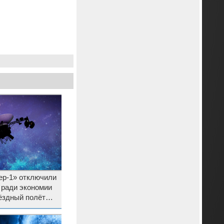
ер-1» отключили
 ради экономии
ёздный полёт