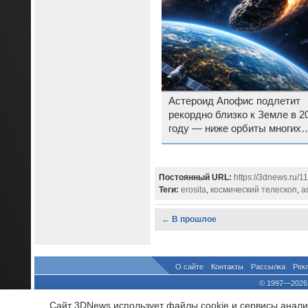
Астероид Апофис подлетит
рекордно близко к Земле в 2
году — ниже орбиты многих
спутников
Постоянный URL:
https://3dnews.ru/1
Теги:
erosita
,
космический телескоп
,
а
← В прошлое
О сайте
Контакты
Рассылка
Рек
© 1997—2026 
выдано Федеральной Службо
Сайт 3DNews использует файлы cookie и сервисы аналит