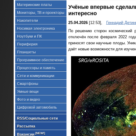
Материнские платы
Учёные впервые сделал
интересно
Мониторы, ТВ и проекторы
Накопители
25.04.2026
[12:53],
Геннадий Детин
Носимая электроника
По решению сторон космический р
Ноутбуки и ПК
отключён после февраля 2022 года
приносят свои научные плоды. Уни
Периферия
даёт новые возможности для изучен
Планшеты
Программное обеспечение
Процессоры и память
Сети и коммуникации
Смартфоны
Умные вещи
Фото и видео
Цифровой автомобиль
RSS/Социальные сети
Рассылка
[NEW!]
Вакансии