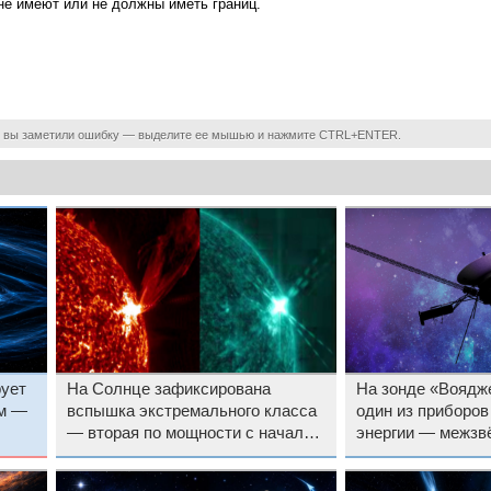
 не имеют или не должны иметь границ.
 вы заметили ошибку — выделите ее мышью и нажмите CTRL+ENTER.
ует
На Солнце зафиксирована
На зонде «Воядж
ом —
вспышка экстремального класса
один из приборов
— вторая по мощности с начала
энергии — межзв
года
продолжается