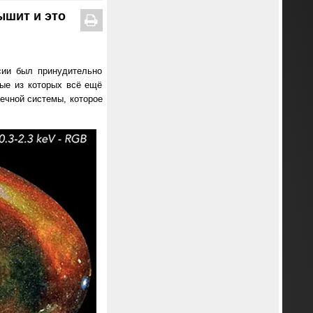
шит и это
сии был принудительно
ные из которых всё ещё
чной системы, которое