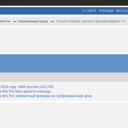
О САЙТЕ
РЕКЛАМА
РАССЫ
овости
окружающая среда
Учёные впервые сделали «флюорографию» Со...
2026 году: AM4 против LGA 1700
90s Pro Max: красота повсюду
 90s Pro: компактный флагман по субфлагманской цене