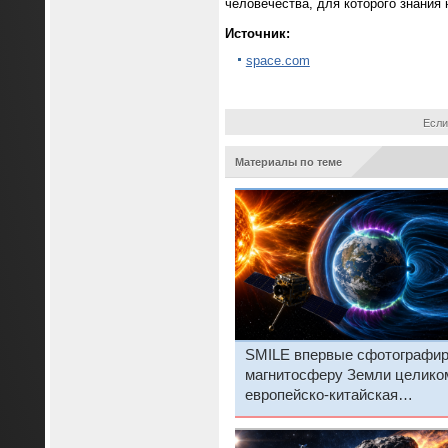
человечества, для которого знания
Источник:
space.com
Если
Материалы по теме
SMILE впервые сфотографир
магнитосферу Земли целик
европейско-китайская
обсерватория уже в космосе