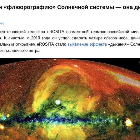
и «флюорографию» Солнечной системы — она ды
ич
ентгеновский телескоп eROSITA совместной германо-российской мис
. К счастью, с 2019 года он успел сделать четыре обзора неба, дан
кальным открытием eROSITA стало
выявление эффекта
«дыхания» Солне
ия солнечного ветра.