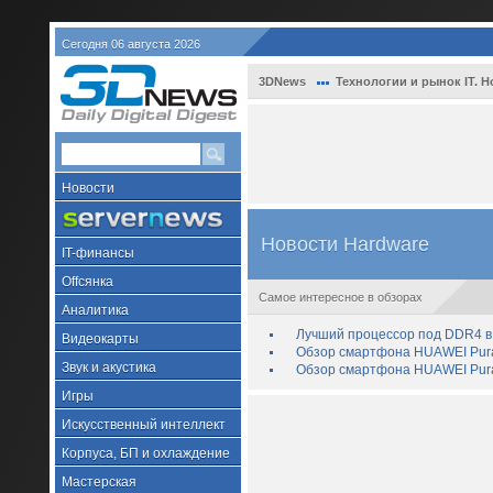
Сегодня 06 августа 2026
3DNews
Технологии и рынок IT. Н
Новости
Новости Hardware
IT-финансы
Offсянка
Самое интересное в обзорах
Аналитика
Лучший процессор под DDR4 в 
Видеокарты
Обзор смартфона HUAWEI Pura 
Звук и акустика
Обзор смартфона HUAWEI Pura
Игры
Искусственный интеллект
Корпуса, БП и охлаждение
Мастерская