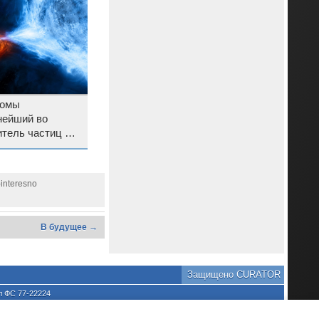
номы
нейший во
итель частиц —
евосходит БАК
-interesno
В будущее →
Защищено CURATOR
л ФС 77-22224
хране культурного наследия