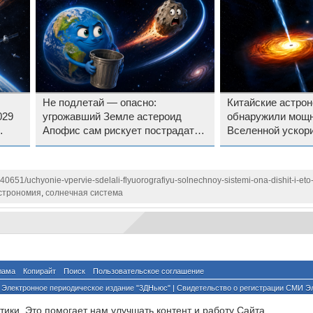
Не подлетай — опасно:
Китайские астро
029
угрожавший Земле астероид
обнаружили мощ
Апофис сам рискует пострадать
Вселенной ускор
от космического мусора
он в 4400 раз пр
140651/uchyonie-vpervie-sdelali-flyuorografiyu-solnechnoy-sistemi-ona-dishit-i-eto
строномия
,
солнечная система
лама
Копирайт
Поиск
Пользовательское соглашение
Электронное периодическое издание "3ДНьюс" | Свидетельство о регистрации СМИ Э
й по надзору за соблюдением законодательства в сфере массовых коммуникаций и о
ики. Это помогает нам улучшать контент и работу Cайта.