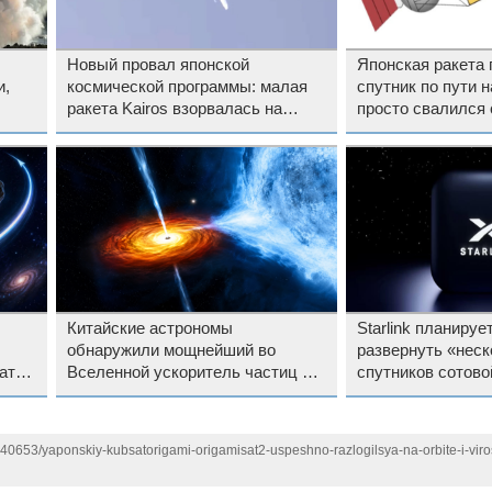
Новый провал японской
Японская ракета 
и,
космической программы: малая
спутник по пути 
ракета Kairos взорвалась на
просто свалился 
старте в третий раз подряд
Китайские астрономы
Starlink планируе
обнаружили мощнейший во
развернуть «неск
ать
Вселенной ускоритель частиц —
спутников сотово
он в 4400 раз превосходит БАК
140653/yaponskiy-kubsatorigami-origamisat2-uspeshno-razlogilsya-na-orbite-i-viro