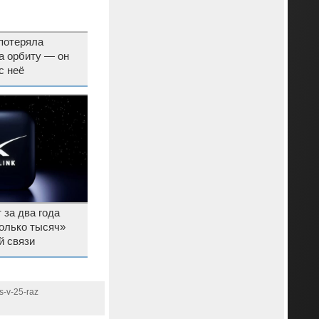
потеряла
на орбиту — он
с неё
т за два года
олько тысяч»
й связи
s-v-25-raz