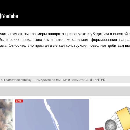
ечить компактные размеры аппарата при запуске и убедиться в высокой
болических зеркал она отличается механизмом формирования напра
ала. Относительно простая и лёгкая конструкция позволяет добиться вы
 вы заметили ошибку — выделите ее мышью и нажмите CTRL+ENTER.