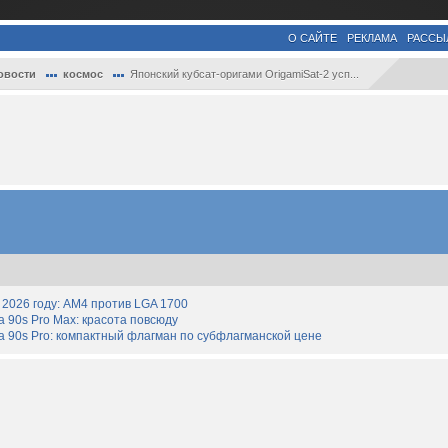
О САЙТЕ
РЕКЛАМА
РАССЫ
овости
космос
Японский кубсат-оригами OrigamiSat-2 усп...
2026 году: AM4 против LGA 1700
90s Pro Max: красота повсюду
 90s Pro: компактный флагман по субфлагманской цене