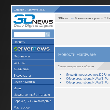
Сегодня 07 августа 2026
3DNews
Технологии и рынок IT. Н
Новости
Новости Hardware
IT-финансы
Offсянка
Самое интересное в обзорах
Аналитика
Лучший процессор под DDR4 в 
Видеокарты
Обзор смартфона HUAWEI Pura 
Звук и акустика
Обзор смартфона HUAWEI Pura
Игры
Искусственный интеллект
Корпуса, БП и охлаждение
Мастерская