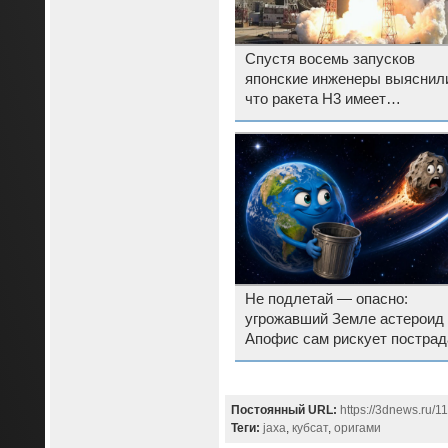
Спустя восемь запусков
японские инженеры выяснил
что ракета H3 имеет
конструктивные дефекты
Не подлетай — опасно:
угрожавший Земле астероид
Апофис сам рискует пострад
от космического мусора
Постоянный URL:
https://3dnews.ru/1
Теги:
jaxa
,
кубсат
,
оригами