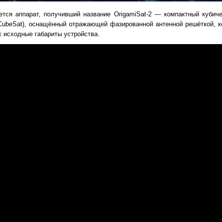
тся аппарат, получивший название OrigamiSat-2 — компактный кубиче
 CubeSat), оснащённый отражающей фазированной антенной решёткой, к
 исходные габариты устройства.