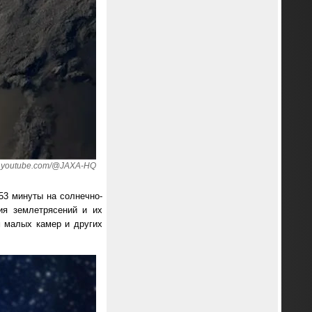
 youtube.com/@JAXA-HQ
53 минуты на солнечно-
ия землетрясений и их
м малых камер и других