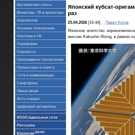
Материнские платы
Японский кубсат-оригам
раз
Мониторы, ТВ и проекторы
Накопители
25.04.2026
[15:44],
Павел Котов
Носимая электроника
Японское агентство аэрокосмичес
Ноутбуки и ПК
миссию Kakushin Rising, в рамках 
Периферия
Планшеты
Программное обеспечение
Процессоры и память
Сети и коммуникации
Смартфоны
Умные вещи
Фото и видео
Цифровой автомобиль
RSS/Социальные сети
Рассылка
[NEW!]
Вакансии