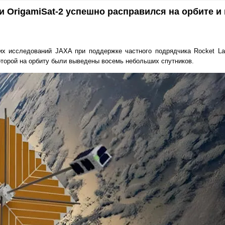
и OrigamiSat-2 успешно расправился на орбите и 
ких исследований JAXA при поддержке частного подрядчика Rocket La
которой на орбиту были выведены восемь небольших спутников.