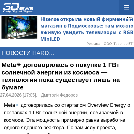
Hisense открыла новый фирменный
магазин в Подмосковье: там можно
вживую увидеть телевизоры с RGB
MiniLED
Реклама | ООО "Горенье БТ"
НОВОСТИ HARDWARE
Meta✴ договорилась о покупке 1 ГВт
солнечной энергии из космоса —
технология пока существует лишь на
бумаге
27.04.2026
[17:05],
Дмитрий Федоров
Meta
✴
договорилась со стартапом Overview Energy о
поставках 1 ГВт солнечной энергии, собираемой в
космосе. Эта мощность примерно равна выработке
одного ядерного реактора. По замыслу проекта,