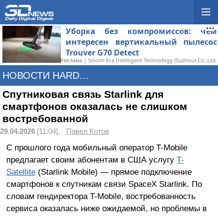
Уборка без компромиссов: чем
интересен вертикальный пылесос
Trouver G70 Detect
Реклама | Silicon Era Intelligent Technology (Suzhou) Co.,Ltd.
НОВОСТИ HARDWARE
Спутниковая связь Starlink для
смартфонов оказалась не слишком
востребованной
29.04.2026
[11:04],
Павел Котов
С прошлого года мобильный оператор T-Mobile
предлагает своим абонентам в США услугу
T-
Satellite
(Starlink Mobile) — прямое подключение
смартфонов к спутникам связи SpaceX Starlink. По
словам гендиректора T-Mobile, востребованность
сервиса оказалась ниже ожидаемой, но проблемы в