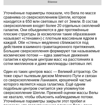
Etienne
Уточнённые параметры показали, что Вела по массе
сравнима со сверхскоплением Шепли, которое
находится в 650 млн световых лет от Земли. В состав
сверхскопления входят более 20 отдельных скоплений
галактик. Они объединяются в две протяжённые
плоские структуры (в космологии такие образования
называют «стенами») с плотным массивным ядром в
каждой. Обе «стены» медленно сближаются под
действием взаимного гравитационного притяжения.
Большие сверхскопления формируют так называемые
космические потоки — едва заметные движения
галактик к крупным центрам масс на расстояниях в
сотни миллионов и даже миллиарды световых лет.
Один из таких центров масс — Великий аттрактор. Он
тоже скрыт пылевым диском Млечного Пути и связан
со сверхскоплением Ланиакея, крошечной частью
которого является наша галактика. Ещё одним
подобным центром считается уже упомянутое
сверхскопление Шепли. Прежней оценки массы Велы
не хватало, чтобы объяснить наблюдаемые потоки.
Уточнённые параметры закрыли этот пробел и