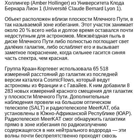
Холлингер (Amber Hollinger) из Университета Клода
Бернара Лион 1 (Université Claude Bernard Lyon 1).
Объект расположен вблизи плоскости Млечного Пути, в
так называемой зоне избегания. Этот участок занимает
около 20 % всего неба и долгое время оставался почти
недоступным для астрономов. Межзвёздная пыль в
диске Млечного Пути либо полностью поглощает свет
далёких галактик, либо ослабляет его и вызывает
заметное покраснение, когда сильнее гасится синяя
часть спектра, чем красная.
Группа Краан-Кортевег использовала 65 518
измерений расстояний до галактик из последней
версии каталога CosmicFlows, который ведут
астрономы из Франции и с Гавайев. К ним добавили 8
283 новых измерений красного смещения для галактик
у плоскости Млечного Пути. Дополнительные
наблюдения провели на большом оптическом
телескопе (SALT) и радиотелескопе MeerKAT, оба
установлены в Южно-Африканской Республике (ЮАР).
Радиотелескоп MeerKAT смог обнаружить галактики
прямо в зоне избегания по радиоизлучению
содержащегося в них нейтрального водорода — эти
волны почти беспрепятственно проходят сквозь