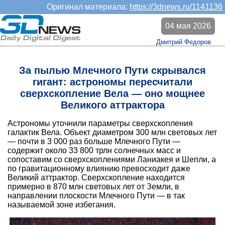
Оригинал материала:
https://3dnews.ru/1141136
04 мая 2026
Дмитрий Федоров
За пылью Млечного Пути скрывался
гигант: астрономы пересчитали
сверхскопление Вела — оно мощнее
Великого аттрактора
Астрономы уточнили параметры сверхскопления
галактик Вела. Объект диаметром 300 млн световых лет
— почти в 3 000 раз больше Млечного Пути —
содержит около 33 800 трлн солнечных масс и
сопоставим со сверхскоплениями Ланиакея и Шепли, а
по гравитационному влиянию превосходит даже
Великий аттрактор. Сверхскопление находится
примерно в 870 млн световых лет от Земли, в
направлении плоскости Млечного Пути — в так
называемой зоне избегания.