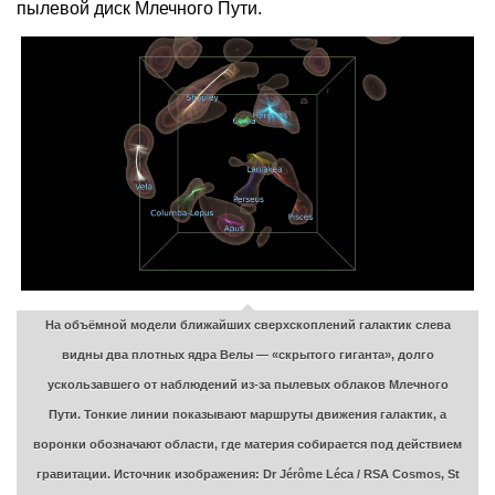
пылевой диск Млечного Пути.
На объёмной модели ближайших сверхскоплений галактик слева
видны два плотных ядра Велы — «скрытого гиганта», долго
ускользавшего от наблюдений из-за пылевых облаков Млечного
Пути. Тонкие линии показывают маршруты движения галактик, а
воронки обозначают области, где материя собирается под действием
гравитации. Источник изображения: Dr Jérôme Léca / RSA Cosmos, St